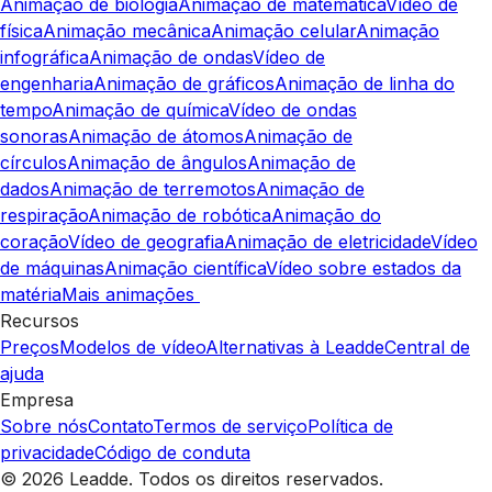
Animação de biologia
Animação de matemática
Vídeo de
física
Animação mecânica
Animação celular
Animação
infográfica
Animação de ondas
Vídeo de
engenharia
Animação de gráficos
Animação de linha do
tempo
Animação de química
Vídeo de ondas
sonoras
Animação de átomos
Animação de
círculos
Animação de ângulos
Animação de
dados
Animação de terremotos
Animação de
respiração
Animação de robótica
Animação do
coração
Vídeo de geografia
Animação de eletricidade
Vídeo
de máquinas
Animação científica
Vídeo sobre estados da
matéria
Mais animações
Recursos
Preços
Modelos de vídeo
Alternativas à Leadde
Central de
ajuda
Empresa
Sobre nós
Contato
Termos de serviço
Política de
privacidade
Código de conduta
© 2026 Leadde. Todos os direitos reservados.