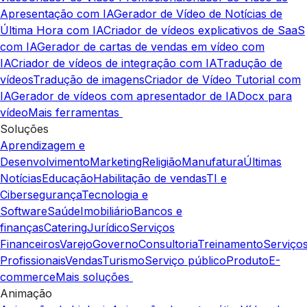
Apresentação com IA
Gerador de Vídeo de Notícias de
Última Hora com IA
Criador de vídeos explicativos de SaaS
com IA
Gerador de cartas de vendas em vídeo com
IA
Criador de vídeos de integração com IA
Tradução de
vídeos
Tradução de imagens
Criador de Vídeo Tutorial com
IA
Gerador de vídeos com apresentador de IA
Docx para
vídeo
Mais ferramentas
Soluções
Aprendizagem e
Desenvolvimento
Marketing
Religião
Manufatura
Últimas
Notícias
Educação
Habilitação de vendas
TI e
Cibersegurança
Tecnologia e
Software
Saúde
Imobiliário
Bancos e
finanças
Catering
Jurídico
Serviços
Financeiros
Varejo
Governo
Consultoria
Treinamento
Serviço
Profissionais
Vendas
Turismo
Serviço público
Produto
E-
commerce
Mais soluções
Animação