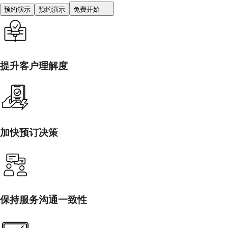
预约演示
预约演示
免费开始
提升客户理解度
加快预订决策
保持服务沟通一致性