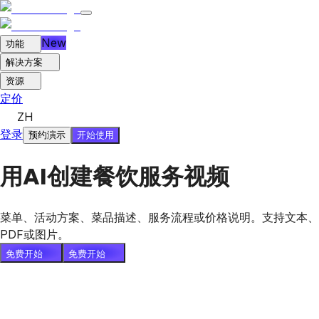
New
功能
解决方案
资源
定价
ZH
登录
开始使用
预约演示
用AI创建餐饮服务视频
菜单、活动方案、菜品描述、服务流程或价格说明。支持文本、
PDF或图片。
免费开始
免费开始