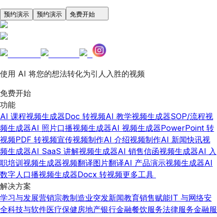
预约演示
预约演示
免费开始
使用 AI 将您的想法转化为引人入胜的视频
免费开始
功能
AI 课程视频生成器
Doc 转视频
AI 教学视频生成器
SOP/流程视
频生成器
AI 照片口播视频生成器
AI 视频生成器
PowerPoint 转
视频
PDF 转视频
宣传视频制作
AI 介绍视频制作
AI 新闻快讯视
频生成器
AI SaaS 讲解视频生成器
AI 销售信函视频生成器
AI 入
职培训视频生成器
视频翻译
图片翻译
AI 产品演示视频生成器
AI
数字人口播视频生成器
Docx 转视频
更多工具
解决方案
学习与发展
营销
宗教
制造业
突发新闻
教育
销售赋能
IT 与网络安
全
科技与软件
医疗保健
房地产
银行金融
餐饮服务
法律服务
金融服