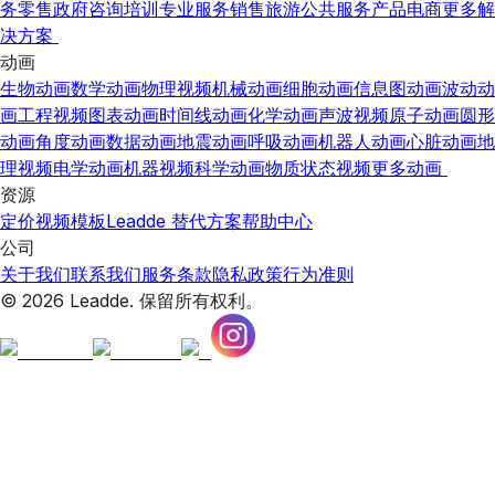
务
零售
政府
咨询
培训
专业服务
销售
旅游
公共服务
产品
电商
更多解
决方案
动画
生物动画
数学动画
物理视频
机械动画
细胞动画
信息图动画
波动动
画
工程视频
图表动画
时间线动画
化学动画
声波视频
原子动画
圆形
动画
角度动画
数据动画
地震动画
呼吸动画
机器人动画
心脏动画
地
理视频
电学动画
机器视频
科学动画
物质状态视频
更多动画
资源
定价
视频模板
Leadde 替代方案
帮助中心
公司
关于我们
联系我们
服务条款
隐私政策
行为准则
© 2026 Leadde. 保留所有权利。