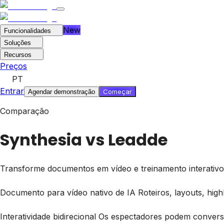
New
Funcionalidades
Soluções
Recursos
Preços
PT
Entrar
Começar
Agendar demonstração
Comparação
Synthesia vs
Leadde
Transforme documentos em vídeo e treinamento interativ
Documento para vídeo nativo de IA
Roteiros, layouts, hig
Interatividade bidirecional
Os espectadores podem conversa