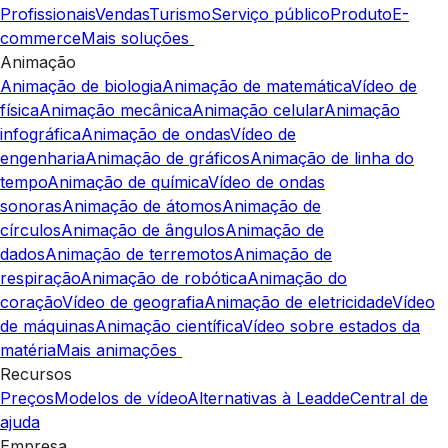
Profissionais
Vendas
Turismo
Serviço público
Produto
E-
commerce
Mais soluções
Animação
Animação de biologia
Animação de matemática
Vídeo de
física
Animação mecânica
Animação celular
Animação
infográfica
Animação de ondas
Vídeo de
engenharia
Animação de gráficos
Animação de linha do
tempo
Animação de química
Vídeo de ondas
sonoras
Animação de átomos
Animação de
círculos
Animação de ângulos
Animação de
dados
Animação de terremotos
Animação de
respiração
Animação de robótica
Animação do
coração
Vídeo de geografia
Animação de eletricidade
Vídeo
de máquinas
Animação científica
Vídeo sobre estados da
matéria
Mais animações
Recursos
Preços
Modelos de vídeo
Alternativas à Leadde
Central de
ajuda
Empresa