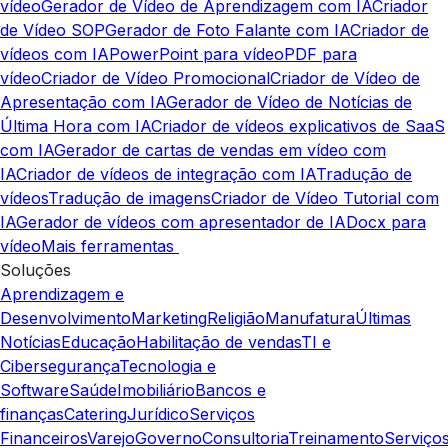
vídeo
Gerador de Vídeo de Aprendizagem com IA
Criador
de Vídeo SOP
Gerador de Foto Falante com IA
Criador de
vídeos com IA
PowerPoint para vídeo
PDF para
vídeo
Criador de Vídeo Promocional
Criador de Vídeo de
Apresentação com IA
Gerador de Vídeo de Notícias de
Última Hora com IA
Criador de vídeos explicativos de SaaS
com IA
Gerador de cartas de vendas em vídeo com
IA
Criador de vídeos de integração com IA
Tradução de
vídeos
Tradução de imagens
Criador de Vídeo Tutorial com
IA
Gerador de vídeos com apresentador de IA
Docx para
vídeo
Mais ferramentas
Soluções
Aprendizagem e
Desenvolvimento
Marketing
Religião
Manufatura
Últimas
Notícias
Educação
Habilitação de vendas
TI e
Cibersegurança
Tecnologia e
Software
Saúde
Imobiliário
Bancos e
finanças
Catering
Jurídico
Serviços
Financeiros
Varejo
Governo
Consultoria
Treinamento
Serviço