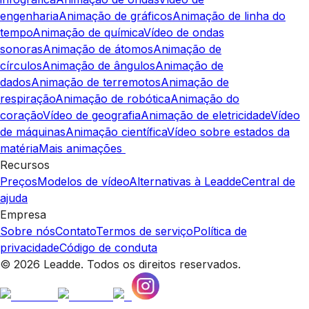
engenharia
Animação de gráficos
Animação de linha do
tempo
Animação de química
Vídeo de ondas
sonoras
Animação de átomos
Animação de
círculos
Animação de ângulos
Animação de
dados
Animação de terremotos
Animação de
respiração
Animação de robótica
Animação do
coração
Vídeo de geografia
Animação de eletricidade
Vídeo
de máquinas
Animação científica
Vídeo sobre estados da
matéria
Mais animações
Recursos
Preços
Modelos de vídeo
Alternativas à Leadde
Central de
ajuda
Empresa
Sobre nós
Contato
Termos de serviço
Política de
privacidade
Código de conduta
© 2026 Leadde. Todos os direitos reservados.