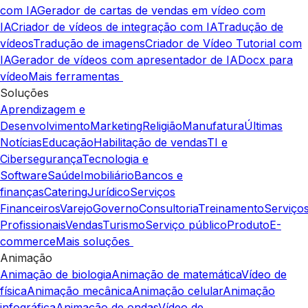
com IA
Gerador de cartas de vendas em vídeo com
IA
Criador de vídeos de integração com IA
Tradução de
vídeos
Tradução de imagens
Criador de Vídeo Tutorial com
IA
Gerador de vídeos com apresentador de IA
Docx para
vídeo
Mais ferramentas
Soluções
Aprendizagem e
Desenvolvimento
Marketing
Religião
Manufatura
Últimas
Notícias
Educação
Habilitação de vendas
TI e
Cibersegurança
Tecnologia e
Software
Saúde
Imobiliário
Bancos e
finanças
Catering
Jurídico
Serviços
Financeiros
Varejo
Governo
Consultoria
Treinamento
Serviço
Profissionais
Vendas
Turismo
Serviço público
Produto
E-
commerce
Mais soluções
Animação
Animação de biologia
Animação de matemática
Vídeo de
física
Animação mecânica
Animação celular
Animação
infográfica
Animação de ondas
Vídeo de