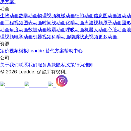
决方案
动画
生物动画
数学动画
物理视频
机械动画
细胞动画
信息图动画
波动动
画
工程视频
图表动画
时间线动画
化学动画
声波视频
原子动画
圆形
动画
角度动画
数据动画
地震动画
呼吸动画
机器人动画
心脏动画
地
理视频
电学动画
机器视频
科学动画
物质状态视频
更多动画
资源
定价
视频模板
Leadde 替代方案
帮助中心
公司
关于我们
联系我们
服务条款
隐私政策
行为准则
© 2026 Leadde. 保留所有权利。