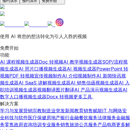
预约演示
预约演示
免费开始
使用 AI 将您的想法转化为引人入胜的视频
免费开始
功能
AI 课程视频生成器
Doc 转视频
AI 教学视频生成器
SOP/流程视
频生成器
AI 照片口播视频生成器
AI 视频生成器
PowerPoint 转
视频
PDF 转视频
宣传视频制作
AI 介绍视频制作
AI 新闻快讯视
频生成器
AI SaaS 讲解视频生成器
AI 销售信函视频生成器
AI 入
职培训视频生成器
视频翻译
图片翻译
AI 产品演示视频生成器
AI
数字人口播视频生成器
Docx 转视频
更多工具
解决方案
学习与发展
营销
宗教
制造业
突发新闻
教育
销售赋能
IT 与网络安
全
科技与软件
医疗保健
房地产
银行金融
餐饮服务
法律服务
金融服
务
零售
政府
咨询
培训
专业服务
销售
旅游
公共服务
产品
电商
更多解