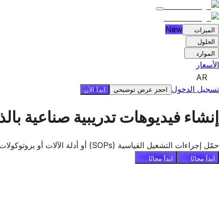
New
الميزات
الحلول
الموارد
الأسعار
AR
تسجيل الدخول
ابدأ الآن
احجز عرض توضيحي
إنشاء فيديوهات تدريبية صناعية بال
حمّل إجراءات التشغيل القياسية (SOPs) أو أدلة الآلات أو بروتوكولات السلامة أو قوائم فحص الصيانة الموجودة لديك — بصيغة نصية أو PDF أو PowerPoint.
ابدأ مجانًا
ابدأ مجانًا