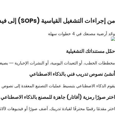
من إجراءات التشغيل القياسية (SOPs) إلى فيديوهات الإنتاج بالذكاء الاصطناعي
وحّد أرضية مصنعك في 4 خطوات سهلة
حمّل مستنداتك التشغيلية
مخططات الخطب، أو التعبدات اليومية، أو النشرات الإخبارية — بصيغة Word أو PDF أو ن
أنشئ نصوص تدريب فني بالذكاء الاصطناعي
يقوم الذكاء الاصطناعي بتبسيط عمليات التصنيع المعقدة إلى نصوص 
اختر صورًا رمزية (أفاتار) جاهزة للمصنع بالذكاء الاصطناعي
اختر مقدمًا رقميًا محترفًا لقيادة تدريبك. أضف صورًا أو فيديوهات لآل