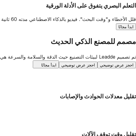
التعلم البصري يتفوق على الأدلة الورقية
قلل الأخطاء و"وقت البحث". فيديو بالذكاء الاصطناعي مدته 60 ثانية لإعداد آلة أكثر فعالية من دليل فني بصيغة PDF مكون من 20 صفحة.
ابدأ مجانًا
مصمم للمصنع الذكي الحديث
تم تصميم Leadde لبيئات التصنيع حيث الدقة والسلامة والسرعة هي الأولويات القصوى.
احجز عرض توضيحي
احجز عرض توضيحي
ابدأ مجانًا
تقليل معدلات الحوادث والإصابات
تقليل وقت توقف الآلات