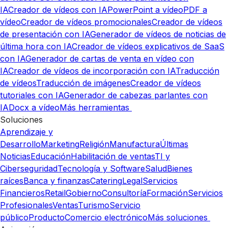
IA
Creador de vídeos con IA
PowerPoint a vídeo
PDF a
vídeo
Creador de vídeos promocionales
Creador de vídeos
de presentación con IA
Generador de vídeos de noticias de
última hora con IA
Creador de vídeos explicativos de SaaS
con IA
Generador de cartas de venta en vídeo con
IA
Creador de vídeos de incorporación con IA
Traducción
de vídeos
Traducción de imágenes
Creador de vídeos
tutoriales con IA
Generador de cabezas parlantes con
IA
Docx a vídeo
Más herramientas
Soluciones
Aprendizaje y
Desarrollo
Marketing
Religión
Manufactura
Últimas
Noticias
Educación
Habilitación de ventas
TI y
Ciberseguridad
Tecnología y Software
Salud
Bienes
raíces
Banca y finanzas
Catering
Legal
Servicios
Financieros
Retail
Gobierno
Consultoría
Formación
Servicios
Profesionales
Ventas
Turismo
Servicio
público
Producto
Comercio electrónico
Más soluciones