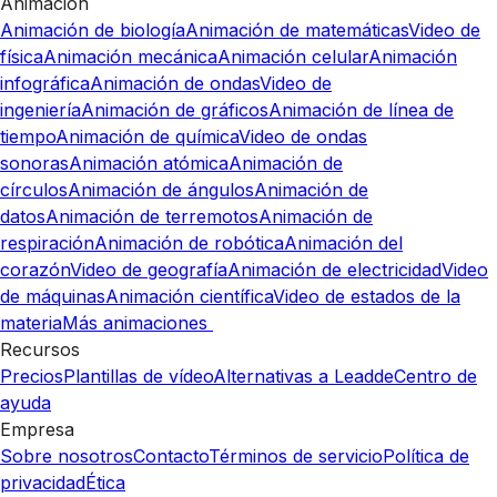
Animación
Animación de biología
Animación de matemáticas
Video de
física
Animación mecánica
Animación celular
Animación
infográfica
Animación de ondas
Video de
ingeniería
Animación de gráficos
Animación de línea de
tiempo
Animación de química
Video de ondas
sonoras
Animación atómica
Animación de
círculos
Animación de ángulos
Animación de
datos
Animación de terremotos
Animación de
respiración
Animación de robótica
Animación del
corazón
Video de geografía
Animación de electricidad
Video
de máquinas
Animación científica
Video de estados de la
materia
Más animaciones
Recursos
Precios
Plantillas de vídeo
Alternativas a Leadde
Centro de
ayuda
Empresa
Sobre nosotros
Contacto
Términos de servicio
Política de
privacidad
Ética