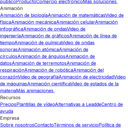
público
Producto
Comercio electrónico
Más soluciones
Animación
Animación de biología
Animación de matemáticas
Video de
física
Animación mecánica
Animación celular
Animación
infográfica
Animación de ondas
Video de
ingeniería
Animación de gráficos
Animación de línea de
tiempo
Animación de química
Video de ondas
sonoras
Animación atómica
Animación de
círculos
Animación de ángulos
Animación de
datos
Animación de terremotos
Animación de
respiración
Animación de robótica
Animación del
corazón
Video de geografía
Animación de electricidad
Video
de máquinas
Animación científica
Video de estados de la
materia
Más animaciones
Recursos
Precios
Plantillas de vídeo
Alternativas a Leadde
Centro de
ayuda
Empresa
Sobre nosotros
Contacto
Términos de servicio
Política de