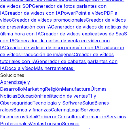
de vídeos SOP
Generador de fotos parlantes con
IA
Creador de vídeos con IA
PowerPoint a vídeo
PDF a
vídeo
Creador de vídeos promocionales
Creador de vídeos
de presentación con IA
Generador de vídeos de noticias de
última hora con IA
Creador de vídeos explicativos de SaaS
con IA
Generador de cartas de venta en vídeo con
IA
Creador de vídeos de incorporación con IA
Traducción
de vídeos
Traducción de imágenes
Creador de vídeos
tutoriales con IA
Generador de cabezas parlantes con
IA
Docx a vídeo
Más herramientas
Soluciones
Aprendizaje y
Desarrollo
Marketing
Religión
Manufactura
Últimas
Noticias
Educación
Habilitación de ventas
TI y
Ciberseguridad
Tecnología y Software
Salud
Bienes
raíces
Banca y finanzas
Catering
Legal
Servicios
Financieros
Retail
Gobierno
Consultoría
Formación
Servicios
Profesionales
Ventas
Turismo
Servicio