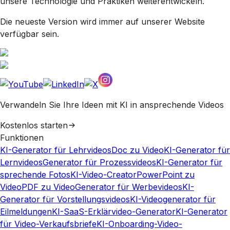
unsere Technologie und Praktiken weiterentwickeln.
Die neueste Version wird immer auf unserer Website
verfügbar sein.
Verwandeln Sie Ihre Ideen mit KI in ansprechende Videos
Kostenlos starten
Funktionen
KI-Generator für Lehrvideos
Doc zu Video
KI-Generator für
Lernvideos
Generator für Prozessvideos
KI-Generator für
sprechende Fotos
KI-Video-Creator
PowerPoint zu
Video
PDF zu Video
Generator für Werbevideos
KI-
Generator für Vorstellungsvideos
KI-Videogenerator für
Eilmeldungen
KI-SaaS-Erklärvideo-Generator
KI-Generator
für Video-Verkaufsbriefe
KI-Onboarding-Video-