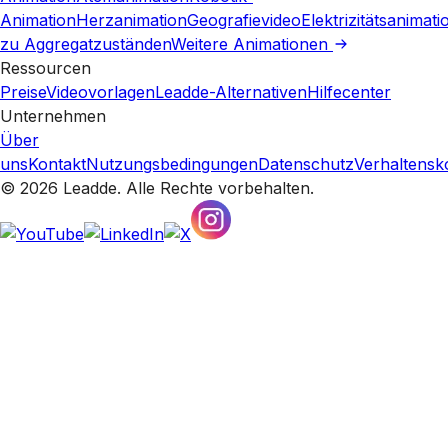
Animation
Herzanimation
Geografievideo
Elektrizitätsanimati
zu Aggregatzuständen
Weitere Animationen
Ressourcen
Preise
Videovorlagen
Leadde-Alternativen
Hilfecenter
Unternehmen
Über
uns
Kontakt
Nutzungsbedingungen
Datenschutz
Verhaltensk
© 2026 Leadde. Alle Rechte vorbehalten.