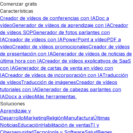
Comenzar gratis
Características
Creador de vídeos de conferencias con IA
Doc a
vídeo
Generador de vídeos de aprendizaje con IA
Creador
de vídeos SOP
Generador de fotos parlantes con
IA
Creador de vídeos con IA
PowerPoint a vídeo
PDF a
vídeo
Creador de vídeos promocionales
Creador de vídeos
de presentación con IA
Generador de vídeos de noticias de
última hora con IA
Creador de vídeos explicativos de SaaS
con IA
Generador de cartas de venta en vídeo con
IA
Creador de vídeos de incorporación con IA
Traducción
de vídeos
Traducción de imágenes
Creador de vídeos
tutoriales con IA
Generador de cabezas parlantes con
IA
Docx a vídeo
Más herramientas
Soluciones
Aprendizaje y
Desarrollo
Marketing
Religión
Manufactura
Últimas
Noticias
Educación
Habilitación de ventas
TI y
Ciberseguridad
Tecnología y Software
Salud
Bienes