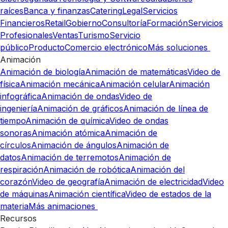
raíces
Banca y finanzas
Catering
Legal
Servicios
Financieros
Retail
Gobierno
Consultoría
Formación
Servicios
Profesionales
Ventas
Turismo
Servicio
público
Producto
Comercio electrónico
Más soluciones
Animación
Animación de biología
Animación de matemáticas
Video de
física
Animación mecánica
Animación celular
Animación
infográfica
Animación de ondas
Video de
ingeniería
Animación de gráficos
Animación de línea de
tiempo
Animación de química
Video de ondas
sonoras
Animación atómica
Animación de
círculos
Animación de ángulos
Animación de
datos
Animación de terremotos
Animación de
respiración
Animación de robótica
Animación del
corazón
Video de geografía
Animación de electricidad
Video
de máquinas
Animación científica
Video de estados de la
materia
Más animaciones
Recursos