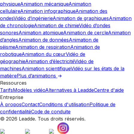
physique
Animation mécanique
Animation
cellulaire
Animation infographique
Animation des
ondes
Vidéo d’ingénierie
Animation de graphiques
Animation
de chronologie
Animation de chimie
Vidéo d’ondes
sonores
Animation atomique
Animation de cercle
Animation
d’angles
Animation de données
Animation de
séisme
Animation de respiration
Animation de
robotique
Animation du cœur
Vidéo de
géographie
Animation d’électricité
Vidéo de
machines
Animation scientifique
Vidéo sur les états de la
matière
Plus d’animations
Ressources
Tarifs
Modèles vidéo
Alternatives à Leadde
Centre d'aide
Entreprise
À propos
Contact
Conditions d'utilisation
Politique de
confidentialité
Code de conduite
© 2026 Leadde. Tous droits réservés.