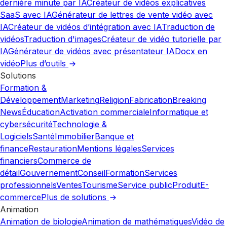
dernière minute par IA
Créateur de vidéos explicatives
SaaS avec IA
Générateur de lettres de vente vidéo avec
IA
Créateur de vidéos d’intégration avec IA
Traduction de
vidéos
Traduction d'images
Créateur de vidéo tutorielle par
IA
Générateur de vidéos avec présentateur IA
Docx en
vidéo
Plus d’outils
Solutions
Formation &
Développement
Marketing
Religion
Fabrication
Breaking
News
Éducation
Activation commerciale
Informatique et
cybersécurité
Technologie &
Logiciels
Santé
Immobilier
Banque et
finance
Restauration
Mentions légales
Services
financiers
Commerce de
détail
Gouvernement
Conseil
Formation
Services
professionnels
Ventes
Tourisme
Service public
Produit
E-
commerce
Plus de solutions
Animation
Animation de biologie
Animation de mathématiques
Vidéo de