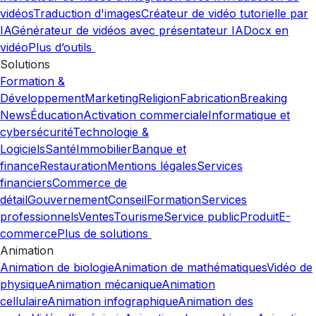
vidéos
Traduction d'images
Créateur de vidéo tutorielle par
IA
Générateur de vidéos avec présentateur IA
Docx en
vidéo
Plus d’outils
Solutions
Formation &
Développement
Marketing
Religion
Fabrication
Breaking
News
Éducation
Activation commerciale
Informatique et
cybersécurité
Technologie &
Logiciels
Santé
Immobilier
Banque et
finance
Restauration
Mentions légales
Services
financiers
Commerce de
détail
Gouvernement
Conseil
Formation
Services
professionnels
Ventes
Tourisme
Service public
Produit
E-
commerce
Plus de solutions
Animation
Animation de biologie
Animation de mathématiques
Vidéo de
physique
Animation mécanique
Animation
cellulaire
Animation infographique
Animation des