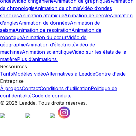
ondes
Vidéo d’ingénierie
Animation de graphiques
Animation
de chronologie
Animation de chimie
Vidéo d’ondes
sonores
Animation atomique
Animation de cercle
Animation
d’angles
Animation de données
Animation de
séisme
Animation de respiration
Animation de
robotique
Animation du cœur
Vidéo de
géographie
Animation d’électricité
Vidéo de
machines
Animation scientifique
Vidéo sur les états de la
matière
Plus d’animations
Ressources
Tarifs
Modèles vidéo
Alternatives à Leadde
Centre d'aide
Entreprise
À propos
Contact
Conditions d'utilisation
Politique de
confidentialité
Code de conduite
© 2026 Leadde. Tous droits réservés.