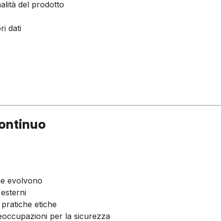
lità del prodotto
i dati
continuo
ie evolvono
 esterni
 pratiche etiche
eoccupazioni per la sicurezza