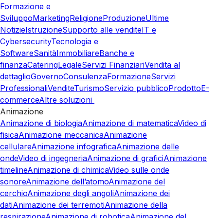
Formazione e
Sviluppo
Marketing
Religione
Produzione
Ultime
Notizie
Istruzione
Supporto alle vendite
IT e
Cybersecurity
Tecnologia e
Software
Sanità
Immobiliare
Banche e
finanza
Catering
Legale
Servizi Finanziari
Vendita al
dettaglio
Governo
Consulenza
Formazione
Servizi
Professionali
Vendite
Turismo
Servizio pubblico
Prodotto
E-
commerce
Altre soluzioni
Animazione
Animazione di biologia
Animazione di matematica
Video di
fisica
Animazione meccanica
Animazione
cellulare
Animazione infografica
Animazione delle
onde
Video di ingegneria
Animazione di grafici
Animazione
timeline
Animazione di chimica
Video sulle onde
sonore
Animazione dell’atomo
Animazione del
cerchio
Animazione degli angoli
Animazione dei
dati
Animazione dei terremoti
Animazione della
respirazione
Animazione di robotica
Animazione del