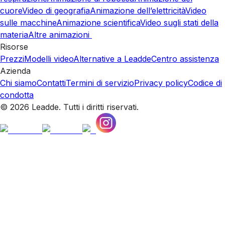
cuore
Video di geografia
Animazione dell’elettricità
Video
sulle macchine
Animazione scientifica
Video sugli stati della
materia
Altre animazioni
Risorse
Prezzi
Modelli video
Alternative a Leadde
Centro assistenza
Azienda
Chi siamo
Contatti
Termini di servizio
Privacy policy
Codice di
condotta
© 2026 Leadde. Tutti i diritti riservati.