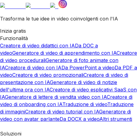
Trasforma le tue idee in video coinvolgenti con l'IA
Inizia gratis
Funzionalità
Creatore di video didattici con IA
Da DOC a
video
Generatore di video di apprendimento con IA
Creatore
di video procedurali
Generatore di foto animate con
IA
Creatore di video con IA
Da PowerPoint a video
Da PDF a
video
Creatore di video promozionali
Creatore di video di
presentazione con IA
Generatore di video di notizie
dell'ultima ora con IA
Creatore di video esplicativi SaaS con
IA
Generatore di lettere di vendita video con IA
Creatore di
video di onboarding con IA
Traduzione di video
Traduzione
di immagini
Creatore di video tutorial con IA
Generatore di
video con avatar parlante
Da DOCX a video
Altri strumenti
Soluzioni