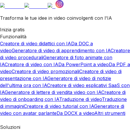
Trasforma le tue idee in video coinvolgenti con l'IA
Inizia gratis
Funzionalità
Creatore di video didattici con IA
Da DOC a
video
Generatore di video di apprendimento con IA
Creatore
di video procedurali
Generatore di foto animate con
IA
Creatore di video con IA
Da PowerPoint a video
Da PDF a
video
Creatore di video promozionali
Creatore di video di
presentazione con IA
Generatore di video di notizie
dell'ultima ora con IA
Creatore di video esplicativi SaaS con
IA
Generatore di lettere di vendita video con IA
Creatore di
video di onboarding con IA
Traduzione di video
Traduzione
di immagini
Creatore di video tutorial con IA
Generatore di
video con avatar parlante
Da DOCX a video
Altri strumenti
Soluzioni