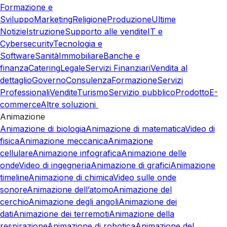
Formazione e
Sviluppo
Marketing
Religione
Produzione
Ultime
Notizie
Istruzione
Supporto alle vendite
IT e
Cybersecurity
Tecnologia e
Software
Sanità
Immobiliare
Banche e
finanza
Catering
Legale
Servizi Finanziari
Vendita al
dettaglio
Governo
Consulenza
Formazione
Servizi
Professionali
Vendite
Turismo
Servizio pubblico
Prodotto
E-
commerce
Altre soluzioni
Animazione
Animazione di biologia
Animazione di matematica
Video di
fisica
Animazione meccanica
Animazione
cellulare
Animazione infografica
Animazione delle
onde
Video di ingegneria
Animazione di grafici
Animazione
timeline
Animazione di chimica
Video sulle onde
sonore
Animazione dell’atomo
Animazione del
cerchio
Animazione degli angoli
Animazione dei
dati
Animazione dei terremoti
Animazione della
respirazione
Animazione di robotica
Animazione del