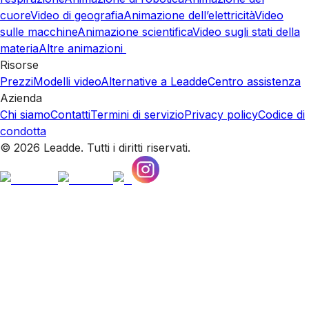
cuore
Video di geografia
Animazione dell’elettricità
Video
sulle macchine
Animazione scientifica
Video sugli stati della
materia
Altre animazioni
Risorse
Prezzi
Modelli video
Alternative a Leadde
Centro assistenza
Azienda
Chi siamo
Contatti
Termini di servizio
Privacy policy
Codice di
condotta
© 2026 Leadde. Tutti i diritti riservati.