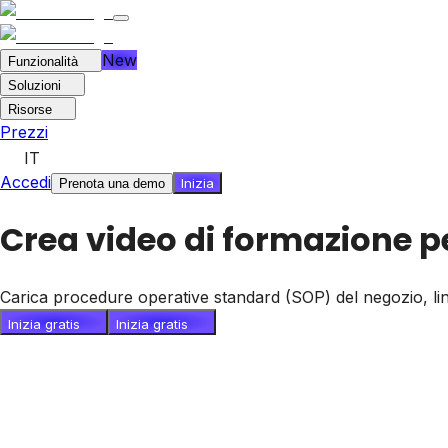
New
Funzionalità
Soluzioni
Risorse
Prezzi
IT
Accedi
Inizia
Prenota una demo
Crea video di formazione per 
Carica procedure operative standard (SOP) del negozio, line
Inizia gratis
Inizia gratis