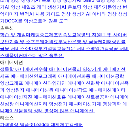
소개 영상 생성기
AI 속보 영상 생성기
AI SaaS 설명 영상 제작
기
AI 영상 세일즈 레터 생성기
AI 온보딩 영상 제작기
동영상 번
역
이미지 번역
AI 사용 가이드 영상 생성기
AI 아바타 영상 생성
기
DOCX를 영상으로
더 많은 도구
솔루션
학습 및 개발
마케팅
종교
제조업
속보
교육
영업 지원
IT 및 사이버
보안
기술 및 소프트웨어
의료
부동산
은행 및 금융
케이터링
법률
금융 서비스
소매
정부
컨설팅
교육
전문 서비스
영업
관광
공공 서비
스
제품
이커머스
더 많은 솔루션
애니메이션
생물학 애니메이션
수학 애니메이션
물리 영상
기계 애니메이션
세포 애니메이션
인포그래픽 애니메이션
파동 애니메이션
공학
영상
그래프 애니메이션
타임라인 애니메이션
화학 애니메이션
음
파 영상
원자 애니메이션
원 애니메이션
각도 애니메이션
데이터
애니메이션
지진 애니메이션
호흡 애니메이션
로봇공학 애니메이
션
심장 애니메이션
지리 영상
전기 애니메이션
기계 영상
과학 애
니메이션
물질의 상태 영상
더 많은 애니메이션
리소스
가격
영상 템플릿
Leadde 대체제
고객센터