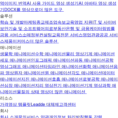
역
이미지 번역
AI 사용 가이드 영상 생성기
AI 아바타 영상 생성
기
DOCX를 영상으로
더 많은 도구
솔루션
학습 및 개발
마케팅
종교
제조업
속보
교육
영업 지원
IT 및 사이버
보안
기술 및 소프트웨어
의료
부동산
은행 및 금융
케이터링
법률
금융 서비스
소매
정부
컨설팅
교육
전문 서비스
영업
관광
공공 서비
스
제품
이커머스
더 많은 솔루션
애니메이션
생물학 애니메이션
수학 애니메이션
물리 영상
기계 애니메이션
세포 애니메이션
인포그래픽 애니메이션
파동 애니메이션
공학
영상
그래프 애니메이션
타임라인 애니메이션
화학 애니메이션
음
파 영상
원자 애니메이션
원 애니메이션
각도 애니메이션
데이터
애니메이션
지진 애니메이션
호흡 애니메이션
로봇공학 애니메이
션
심장 애니메이션
지리 영상
전기 애니메이션
기계 영상
과학 애
니메이션
물질의 상태 영상
더 많은 애니메이션
리소스
가격
영상 템플릿
Leadde 대체제
고객센터
회사
회사 소개
문의
서비스 약관
개인정보 처리방침
행동 강령