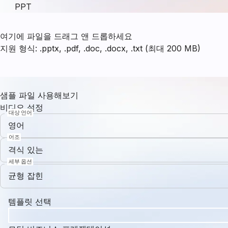
PPT
여기에 파일을 드래그 앤 드롭하세요
지원 형식: .pptx, .pdf, .doc, .docx, .txt (최대 200 MB)
샘플 파일 사용해보기
비디오 설정
대상 언어
영어
어조
격식 있는
세부 옵션
균형 잡힌
템플릿 선택