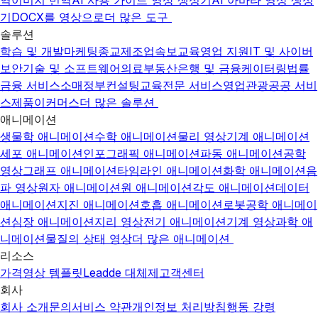
역
이미지 번역
AI 사용 가이드 영상 생성기
AI 아바타 영상 생성
기
DOCX를 영상으로
더 많은 도구
솔루션
학습 및 개발
마케팅
종교
제조업
속보
교육
영업 지원
IT 및 사이버
보안
기술 및 소프트웨어
의료
부동산
은행 및 금융
케이터링
법률
금융 서비스
소매
정부
컨설팅
교육
전문 서비스
영업
관광
공공 서비
스
제품
이커머스
더 많은 솔루션
애니메이션
생물학 애니메이션
수학 애니메이션
물리 영상
기계 애니메이션
세포 애니메이션
인포그래픽 애니메이션
파동 애니메이션
공학
영상
그래프 애니메이션
타임라인 애니메이션
화학 애니메이션
음
파 영상
원자 애니메이션
원 애니메이션
각도 애니메이션
데이터
애니메이션
지진 애니메이션
호흡 애니메이션
로봇공학 애니메이
션
심장 애니메이션
지리 영상
전기 애니메이션
기계 영상
과학 애
니메이션
물질의 상태 영상
더 많은 애니메이션
리소스
가격
영상 템플릿
Leadde 대체제
고객센터
회사
회사 소개
문의
서비스 약관
개인정보 처리방침
행동 강령