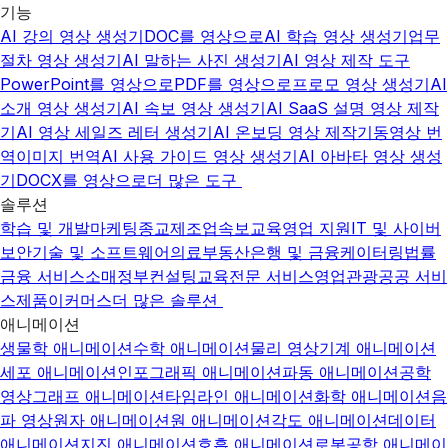
기능
AI 강의 영상 생성기
DOC를 영상으로
AI 학습 영상 생성기
업무
절차 영상 생성기
AI 말하는 사진 생성기
AI 영상 제작 도구
PowerPoint를 영상으로
PDF를 영상으로
프로모 영상 생성기
AI
소개 영상 생성기
AI 속보 영상 생성기
AI SaaS 설명 영상 제작
기
AI 영상 세일즈 레터 생성기
AI 온보딩 영상 제작기
동영상 번
역
이미지 번역
AI 사용 가이드 영상 생성기
AI 아바타 영상 생성
기
DOCX를 영상으로
더 많은 도구
솔루션
학습 및 개발
마케팅
종교
제조업
속보
교육
영업 지원
IT 및 사이버
보안
기술 및 소프트웨어
의료
부동산
은행 및 금융
케이터링
법률
금융 서비스
소매
정부
컨설팅
교육
전문 서비스
영업
관광
공공 서비
스
제품
이커머스
더 많은 솔루션
애니메이션
생물학 애니메이션
수학 애니메이션
물리 영상
기계 애니메이션
세포 애니메이션
인포그래픽 애니메이션
파동 애니메이션
공학
영상
그래프 애니메이션
타임라인 애니메이션
화학 애니메이션
음
파 영상
원자 애니메이션
원 애니메이션
각도 애니메이션
데이터
애니메이션
지진 애니메이션
호흡 애니메이션
로봇공학 애니메이