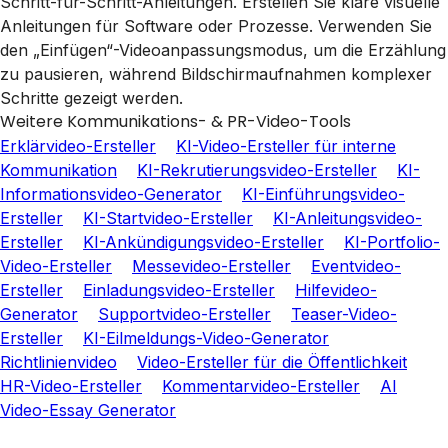
Schritt-für-Schritt-Anleitungen. Erstellen Sie klare visuelle
Anleitungen für Software oder Prozesse. Verwenden Sie
den „Einfügen“-Videoanpassungsmodus, um die Erzählung
zu pausieren, während Bildschirmaufnahmen komplexer
Schritte gezeigt werden.
Weitere Kommunikations- & PR-Video-Tools
Erklärvideo-Ersteller
KI-Video-Ersteller für interne
Kommunikation
KI-Rekrutierungsvideo-Ersteller
KI-
Informationsvideo-Generator
KI-Einführungsvideo-
Ersteller
KI-Startvideo-Ersteller
KI-Anleitungsvideo-
Ersteller
KI-Ankündigungsvideo-Ersteller
KI-Portfolio-
Video-Ersteller
Messevideo-Ersteller
Eventvideo-
Ersteller
Einladungsvideo-Ersteller
Hilfevideo-
Generator
Supportvideo-Ersteller
Teaser-Video-
Ersteller
KI-Eilmeldungs-Video-Generator
Richtlinienvideo
Video-Ersteller für die Öffentlichkeit
HR-Video-Ersteller
Kommentarvideo-Ersteller
AI
Video-Essay Generator