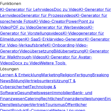
Funktionen
KI-Generator für Lehrvideos
Doc zu Video
KI-Generator für
Lernvideos
Generator für Prozessvideos
KI-Generator für
sprechende Fotos
KI-Video-Creator
PowerPoint zu
Video
PDF zu Video
Generator für Werbevideos
KI-
Generator für Vorstellungsvideos
KI-Videogenerator für
Eilmeldungen
KI-SaaS-Erklärvideo-Generator
KI-Generator
für Video-Verkaufsbriefe
KI-Onboarding-Video-
Generator
Videoübersetzung
Bildübersetzung
KI-Generator
für Walkthrough-Videos
KI-Generator für Avatar-
Videos
Docx zu Video
Weitere Tools
Lösungen
Lernen & Entwicklung
Marketing
Religion
Fertigung
Breaking
News
Bildung
Vertriebsunterstützung
IT &
Cybersicherheit
Technologie &
Software
Gesundheitswesen
Immobilien
Bank- und
Finanzwesen
Catering
Rechtliches
Finanzdienstleistungen
Ein
Dienstleistungen
Vertrieb
Tourismus
Öffentlicher
Dienst
Produkt
E-Commerce
Weitere Lösungen