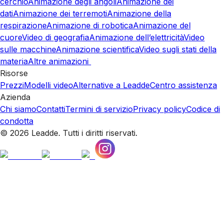
cerchio
Animazione degli angoli
Animazione dei
dati
Animazione dei terremoti
Animazione della
respirazione
Animazione di robotica
Animazione del
cuore
Video di geografia
Animazione dell’elettricità
Video
sulle macchine
Animazione scientifica
Video sugli stati della
materia
Altre animazioni
Risorse
Prezzi
Modelli video
Alternative a Leadde
Centro assistenza
Azienda
Chi siamo
Contatti
Termini di servizio
Privacy policy
Codice di
condotta
© 2026 Leadde. Tutti i diritti riservati.