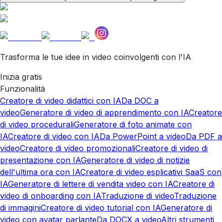
Trasforma le tue idee in video coinvolgenti con l'IA
Inizia gratis
Funzionalità
Creatore di video didattici con IA
Da DOC a
video
Generatore di video di apprendimento con IA
Creatore
di video procedurali
Generatore di foto animate con
IA
Creatore di video con IA
Da PowerPoint a video
Da PDF a
video
Creatore di video promozionali
Creatore di video di
presentazione con IA
Generatore di video di notizie
dell'ultima ora con IA
Creatore di video esplicativi SaaS con
IA
Generatore di lettere di vendita video con IA
Creatore di
video di onboarding con IA
Traduzione di video
Traduzione
di immagini
Creatore di video tutorial con IA
Generatore di
video con avatar parlante
Da DOCX a video
Altri strumenti