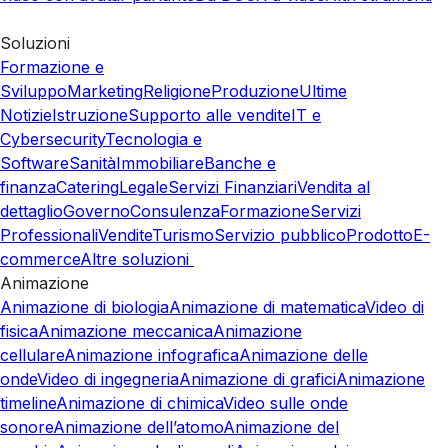
Soluzioni
Formazione e
Sviluppo
Marketing
Religione
Produzione
Ultime
Notizie
Istruzione
Supporto alle vendite
IT e
Cybersecurity
Tecnologia e
Software
Sanità
Immobiliare
Banche e
finanza
Catering
Legale
Servizi Finanziari
Vendita al
dettaglio
Governo
Consulenza
Formazione
Servizi
Professionali
Vendite
Turismo
Servizio pubblico
Prodotto
E-
commerce
Altre soluzioni
Animazione
Animazione di biologia
Animazione di matematica
Video di
fisica
Animazione meccanica
Animazione
cellulare
Animazione infografica
Animazione delle
onde
Video di ingegneria
Animazione di grafici
Animazione
timeline
Animazione di chimica
Video sulle onde
sonore
Animazione dell’atomo
Animazione del