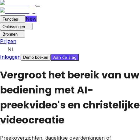
New
Functies
Oplossingen
Bronnen
Prijzen
NL
Inloggen
Aan de slag
Demo boeken
Vergroot het bereik van uw
bediening met AI-
preekvideo's en christelijke
videocreatie
Preekoverzichten, dagelijkse overdenkingen of