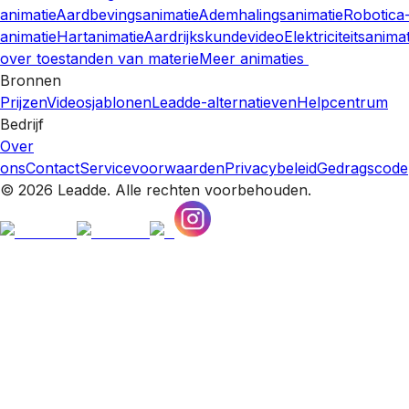
animatie
Aardbevingsanimatie
Ademhalingsanimatie
Robotica
animatie
Hartanimatie
Aardrijkskundevideo
Elektriciteitsanima
over toestanden van materie
Meer animaties
Bronnen
Prijzen
Videosjablonen
Leadde-alternatieven
Helpcentrum
Bedrijf
Over
ons
Contact
Servicevoorwaarden
Privacybeleid
Gedragscode
© 2026 Leadde. Alle rechten voorbehouden.