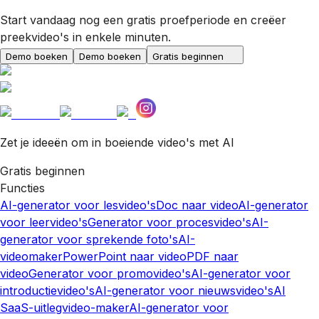
Start vandaag nog een gratis proefperiode en creëer
preekvideo's in enkele minuten.
Demo boeken
Demo boeken
Gratis beginnen
Zet je ideeën om in boeiende video's met AI
Gratis beginnen
Functies
AI-generator voor lesvideo's
Doc naar video
AI-generator
voor leervideo's
Generator voor procesvideo's
AI-
generator voor sprekende foto's
AI-
videomaker
PowerPoint naar video
PDF naar
video
Generator voor promovideo's
AI-generator voor
introductievideo's
AI-generator voor nieuwsvideo's
AI
SaaS-uitlegvideo-maker
AI-generator voor