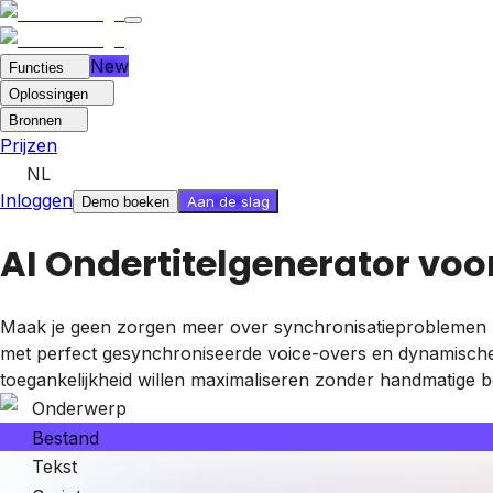
New
Functies
Oplossingen
Bronnen
Prijzen
NL
Inloggen
Aan de slag
Demo boeken
AI Ondertitelgenerator voo
Maak je geen zorgen meer over synchronisatieproblemen met 
met perfect gesynchroniseerde voice-overs en dynamische 
toegankelijkheid willen maximaliseren zonder handmatige 
Onderwerp
Bestand
Tekst