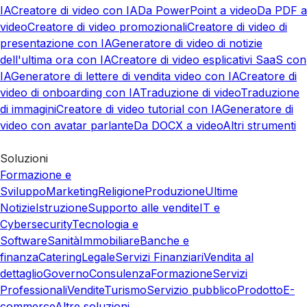
IA
Creatore di video con IA
Da PowerPoint a video
Da PDF a
video
Creatore di video promozionali
Creatore di video di
presentazione con IA
Generatore di video di notizie
dell'ultima ora con IA
Creatore di video esplicativi SaaS con
IA
Generatore di lettere di vendita video con IA
Creatore di
video di onboarding con IA
Traduzione di video
Traduzione
di immagini
Creatore di video tutorial con IA
Generatore di
video con avatar parlante
Da DOCX a video
Altri strumenti
Soluzioni
Formazione e
Sviluppo
Marketing
Religione
Produzione
Ultime
Notizie
Istruzione
Supporto alle vendite
IT e
Cybersecurity
Tecnologia e
Software
Sanità
Immobiliare
Banche e
finanza
Catering
Legale
Servizi Finanziari
Vendita al
dettaglio
Governo
Consulenza
Formazione
Servizi
Professionali
Vendite
Turismo
Servizio pubblico
Prodotto
E-
commerce
Altre soluzioni