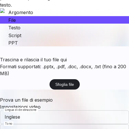
testo.
Argomento
File
Testo
Script
PPT
Trascina e rilascia il tuo file qui
Formati supportati: .pptx, .pdf, .doc, .docx, .txt (fino a 200
MB)
Sfoglia file
Prova un file di esempio
Impostazioni video
Lingua di destinazione
Inglese
Tono