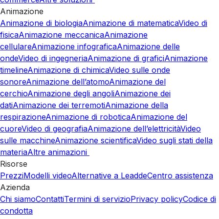
Animazione
Animazione di biologia
Animazione di matematica
Video di
fisica
Animazione meccanica
Animazione
cellulare
Animazione infografica
Animazione delle
onde
Video di ingegneria
Animazione di grafici
Animazione
timeline
Animazione di chimica
Video sulle onde
sonore
Animazione dell’atomo
Animazione del
cerchio
Animazione degli angoli
Animazione dei
dati
Animazione dei terremoti
Animazione della
respirazione
Animazione di robotica
Animazione del
cuore
Video di geografia
Animazione dell’elettricità
Video
sulle macchine
Animazione scientifica
Video sugli stati della
materia
Altre animazioni
Risorse
Prezzi
Modelli video
Alternative a Leadde
Centro assistenza
Azienda
Chi siamo
Contatti
Termini di servizio
Privacy policy
Codice di
condotta