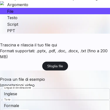
Argomento
File
Testo
Script
PPT
Trascina e rilascia il tuo file qui
Formati supportati: .pptx, .pdf, .doc, .docx, .txt (fino a 200
MB)
Sfoglia file
Prova un file di esempio
Impostazioni video
Lingua di destinazione
Inglese
Tono
Formale