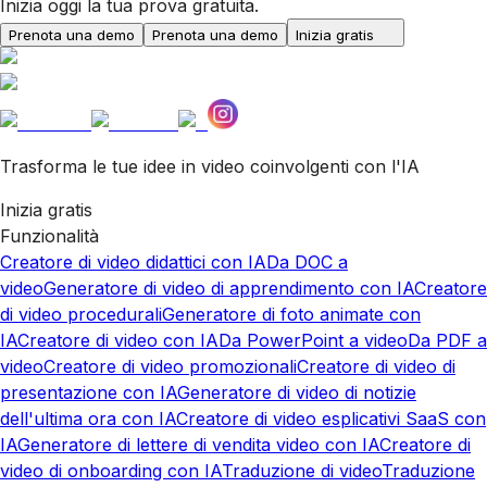
Inizia oggi la tua prova gratuita.
Prenota una demo
Prenota una demo
Inizia gratis
Trasforma le tue idee in video coinvolgenti con l'IA
Inizia gratis
Funzionalità
Creatore di video didattici con IA
Da DOC a
video
Generatore di video di apprendimento con IA
Creatore
di video procedurali
Generatore di foto animate con
IA
Creatore di video con IA
Da PowerPoint a video
Da PDF a
video
Creatore di video promozionali
Creatore di video di
presentazione con IA
Generatore di video di notizie
dell'ultima ora con IA
Creatore di video esplicativi SaaS con
IA
Generatore di lettere di vendita video con IA
Creatore di
video di onboarding con IA
Traduzione di video
Traduzione