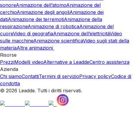
sonore
Animazione dell’atomo
Animazione del
cerchio
Animazione degli angoli
Animazione dei
dati
Animazione dei terremoti
Animazione della
respirazione
Animazione di robotica
Animazione del
cuore
Video di geografia
Animazione dell’elettricità
Video
sulle macchine
Animazione scientifica
Video sugli stati della
materia
Altre animazioni
Risorse
Prezzi
Modelli video
Alternative a Leadde
Centro assistenza
Azienda
Chi siamo
Contatti
Termini di servizio
Privacy policy
Codice di
condotta
© 2026 Leadde. Tutti i diritti riservati.