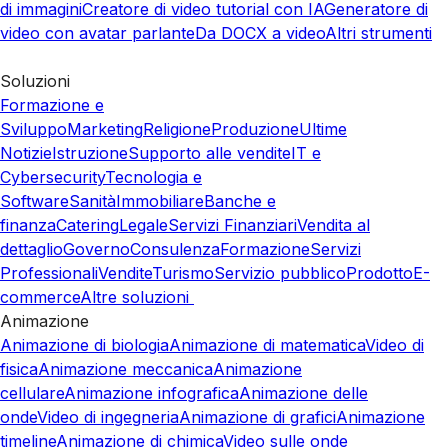
di immagini
Creatore di video tutorial con IA
Generatore di
video con avatar parlante
Da DOCX a video
Altri strumenti
Soluzioni
Formazione e
Sviluppo
Marketing
Religione
Produzione
Ultime
Notizie
Istruzione
Supporto alle vendite
IT e
Cybersecurity
Tecnologia e
Software
Sanità
Immobiliare
Banche e
finanza
Catering
Legale
Servizi Finanziari
Vendita al
dettaglio
Governo
Consulenza
Formazione
Servizi
Professionali
Vendite
Turismo
Servizio pubblico
Prodotto
E-
commerce
Altre soluzioni
Animazione
Animazione di biologia
Animazione di matematica
Video di
fisica
Animazione meccanica
Animazione
cellulare
Animazione infografica
Animazione delle
onde
Video di ingegneria
Animazione di grafici
Animazione
timeline
Animazione di chimica
Video sulle onde