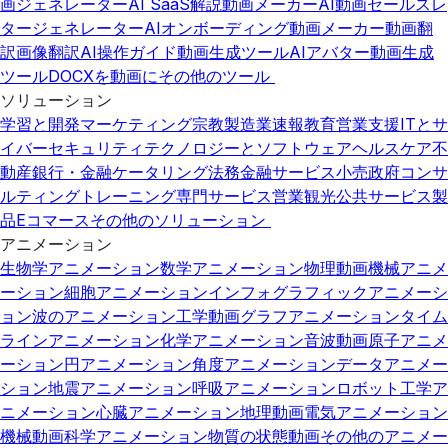
画ジェネレーター
AI SaaS解説動画メーカー
AI動画セールスレ
タージェネレーター
AIオンボーディング動画メーカー
動画翻
訳
画像翻訳
AI操作ガイド動画生成ツール
AIアバター動画生成
ツール
DOCXを動画に
その他のツール
ソリューション
学習と開発
マーケティング
宗教
製造業
速報
教育
営業支援
ITとサ
イバーセキュリティ
テクノロジーとソフトウェア
ヘルスケア
不
動産
銀行・金融
ケータリング
法務
金融サービス
小売
政府
コンサ
ルティング
トレーニング
専門サービス
営業
観光
公共サービス
製
品
Eコマース
その他のソリューション
アニメーション
生物学アニメーション
数学アニメーション
物理動画
機械アニメ
ーション
細胞アニメーション
インフォグラフィックアニメーシ
ョン
波のアニメーション
工学動画
グラフアニメーション
タイム
ラインアニメーション
化学アニメーション
音波動画
原子アニメ
ーション
円アニメーション
角度アニメーション
データアニメー
ション
地震アニメーション
呼吸アニメーション
ロボット工学ア
ニメーション
心臓アニメーション
地理動画
電気アニメーション
機械動画
科学アニメーション
物質の状態動画
その他のアニメー