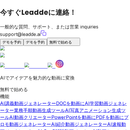
今すぐLeaddeに連絡！
一般的な質問、サポート、または営業 inquiries
support@leadde.ai
デモを予約
デモを予約
無料で始める
AIでアイデアを魅力的な動画に変換
無料で始める
機能
AI講義動画ジェネレーター
DOCを動画に
AI学習動画ジェネレ
ーター
業務手順動画生成ツール
AI写真アニメーション生成ツ
ール
AI動画クリエーター
PowerPointを動画に
PDFを動画に
プ
ロモ動画ジェネレーター
AI紹介動画ジェネレーター
AI速報動