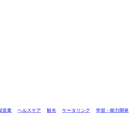
製造業
ヘルスケア
観光
ケータリング
学習・能力開発