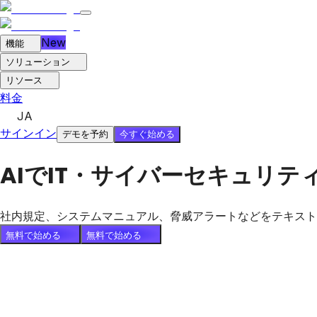
New
機能
ソリューション
リソース
料金
JA
サインイン
今すぐ始める
デモを予約
AIでIT・サイバーセキュリテ
社内規定、システムマニュアル、脅威アラートなどをテキスト、PD
無料で始める
無料で始める