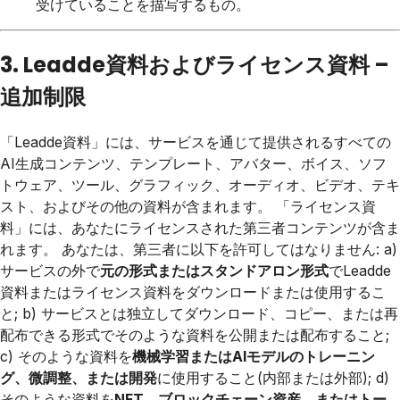
受けていることを描写するもの。
3. Leadde資料およびライセンス資料 –
追加制限
「Leadde資料」には、サービスを通じて提供されるすべての
AI生成コンテンツ、テンプレート、アバター、ボイス、ソフ
トウェア、ツール、グラフィック、オーディオ、ビデオ、テキ
スト、およびその他の資料が含まれます。 「ライセンス資
料」には、あなたにライセンスされた第三者コンテンツが含ま
れます。 あなたは、第三者に以下を許可してはなりません: a)
サービスの外で
元の形式またはスタンドアロン形式
でLeadde
資料またはライセンス資料をダウンロードまたは使用するこ
と; b) サービスとは独立してダウンロード、コピー、または再
配布できる形式でそのような資料を公開または配布すること;
c) そのような資料を
機械学習またはAIモデルのトレーニン
グ、微調整、または開発
に使用すること(内部または外部); d)
そのような資料を
NFT、ブロックチェーン資産、またはトー