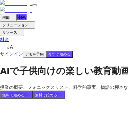
New
機能
ソリューション
リソース
料金
JA
サインイン
今すぐ始める
デモを予約
AIで子供向けの楽しい教育動
授業の概要、フォニックスリスト、科学的事実、物語の脚本な
無料で始める
無料で始める