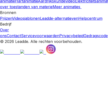
animatie
Hartanimatie
Aardrijkskundevideo
Elektriciteitsanima
over toestanden van materie
Meer animaties
Bronnen
Prijzen
Videosjablonen
Leadde-alternatieven
Helpcentrum
Bedrijf
Over
ons
Contact
Servicevoorwaarden
Privacybeleid
Gedragscode
© 2026 Leadde. Alle rechten voorbehouden.