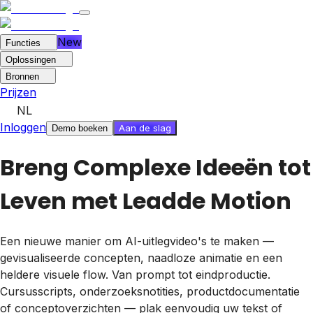
New
Functies
Oplossingen
Bronnen
Prijzen
NL
Inloggen
Aan de slag
Demo boeken
Breng Complexe Ideeën tot
Leven met Leadde Motion
Een nieuwe manier om AI-uitlegvideo's te maken —
gevisualiseerde concepten, naadloze animatie en een
heldere visuele flow. Van prompt tot eindproductie.
Cursusscripts, onderzoeksnotities, productdocumentatie
of conceptoverzichten — plak eenvoudig uw tekst of