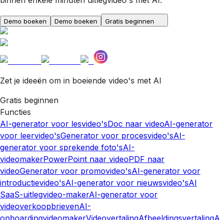
Demo boeken
Demo boeken
Gratis beginnen
Zet je ideeën om in boeiende video's met AI
Gratis beginnen
Functies
AI-generator voor lesvideo's
Doc naar video
AI-generator
voor leervideo's
Generator voor procesvideo's
AI-
generator voor sprekende foto's
AI-
videomaker
PowerPoint naar video
PDF naar
video
Generator voor promovideo's
AI-generator voor
introductievideo's
AI-generator voor nieuwsvideo's
AI
SaaS-uitlegvideo-maker
AI-generator voor
videoverkoopbrieven
AI-
onboardingvideomaker
Videovertaling
Afbeeldingsvertaling
A