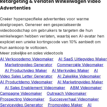
Retargeting & Verlaten Winkelwagen Video
Advertenties
Creëer hyperspecifieke advertenties voor warme
doelgroepen. Genereer een gespecialiseerde
videoboodschap om gebruikers te targeten die hun
winkelwagen hebben verlaten, waarbij een AI-avatar hen
expliciet een unieke kortingscode van 10% aanbiedt om
hun aankoop te voltooien.
Meer zakelijke en sales videotools
AI Verkoopdemo Videomaker
AI SaaS Uitlegvideo Maker
Marketingvideo Generator
Commerciële Videomaker
AI Productvideo Maker
AI Merkvideo Maker
AI
Video Sales Letter Generator
AI Zakelijke Videomaker
AI Productdemo Videomaker
AI Marketingvideo Maker
AI Sales Enablement Videomaker
ABM Videomaker
Campagne Videomaker
Outreach Videomaker
Prospecting Videomaker
Succesverhaal Videomaker
Servicevideo Generator
Promovideo Maker
AI