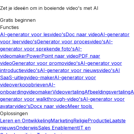
Zet je ideeën om in boeiende video's met AI
Gratis beginnen
Functies
AI-generator voor lesvideo's
Doc naar video
AI-generator
voor leervideo's
Generator voor procesvideo's
AI-
generator voor sprekende foto's
AI-
videomaker
PowerPoint naar video
PDF naar
video
Generator voor promovideo's
AI-generator voor
introductievideo's
AI-generator voor nieuwsvideo's
AI
SaaS-uitlegvideo-maker
AI-generator voor
videoverkoopbrieven
AI-
onboardingvideomaker
Videovertaling
Afbeeldingsvertaling
A
generator voor walkthrough-video's
AI-generator voor
avatarvideo's
Docx naar video
Meer tools
Oplossingen
Leren en Ontwikkeling
Marketing
Religie
Productie
Laatste
nieuws
Onderwijs
Sales Enablement
IT en