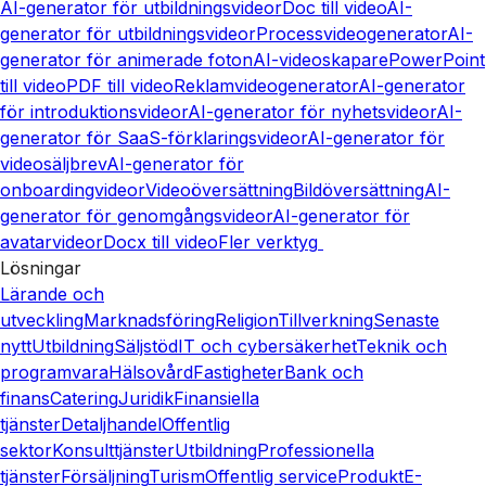
AI-generator för utbildningsvideor
Doc till video
AI-
generator för utbildningsvideor
Processvideogenerator
AI-
generator för animerade foton
AI-videoskapare
PowerPoint
till video
PDF till video
Reklamvideogenerator
AI-generator
för introduktionsvideor
AI-generator för nyhetsvideor
AI-
generator för SaaS-förklaringsvideor
AI-generator för
videosäljbrev
AI-generator för
onboardingvideor
Videoöversättning
Bildöversättning
AI-
generator för genomgångsvideor
AI-generator för
avatarvideor
Docx till video
Fler verktyg
Lösningar
Lärande och
utveckling
Marknadsföring
Religion
Tillverkning
Senaste
nytt
Utbildning
Säljstöd
IT och cybersäkerhet
Teknik och
programvara
Hälsovård
Fastigheter
Bank och
finans
Catering
Juridik
Finansiella
tjänster
Detaljhandel
Offentlig
sektor
Konsulttjänster
Utbildning
Professionella
tjänster
Försäljning
Turism
Offentlig service
Produkt
E-