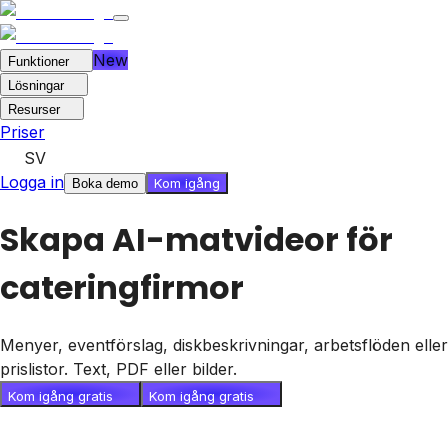
New
Funktioner
Lösningar
Resurser
Priser
SV
Logga in
Kom igång
Boka demo
Skapa AI-matvideor för
cateringfirmor
Menyer, eventförslag, diskbeskrivningar, arbetsflöden eller
prislistor. Text, PDF eller bilder.
Kom igång gratis
Kom igång gratis