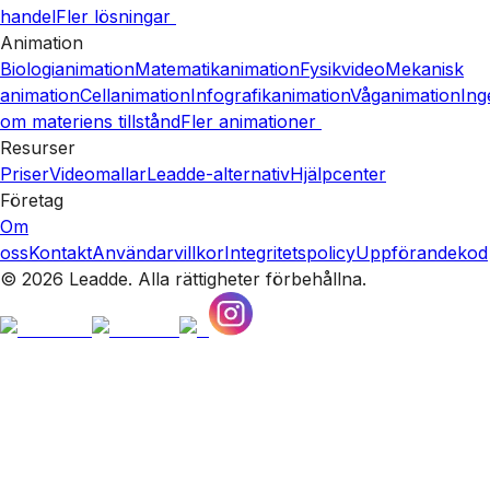
handel
Fler lösningar
Animation
Biologianimation
Matematikanimation
Fysikvideo
Mekanisk
animation
Cellanimation
Infografikanimation
Våganimation
Ing
om materiens tillstånd
Fler animationer
Resurser
Priser
Videomallar
Leadde-alternativ
Hjälpcenter
Företag
Om
oss
Kontakt
Användarvillkor
Integritetspolicy
Uppförandekod
© 2026 Leadde. Alla rättigheter förbehållna.