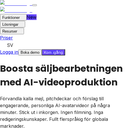
New
Funktioner
Lösningar
Resurser
Priser
SV
Logga in
Kom igång
Boka demo
Boosta säljbearbetningen
med AI-videoproduktion
Förvandla kalla mejl, pitchdeckar och förslag till
engagerande, personliga AI-avatarvideor på några
minuter. Stick ut i inkorgen. Ingen filmning. Inga
redigeringskunskaper. Fullt flerspråkig för globala
marknader.