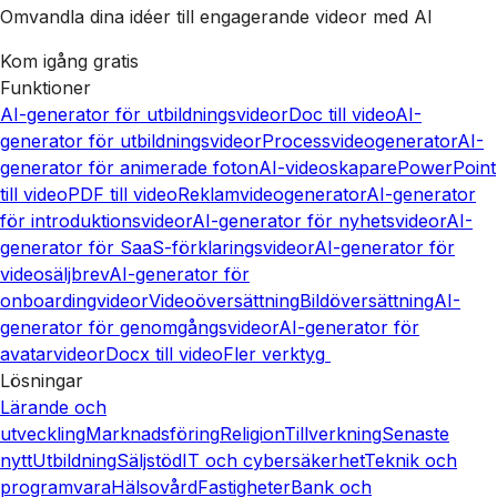
Omvandla dina idéer till engagerande videor med AI
Kom igång gratis
Funktioner
AI-generator för utbildningsvideor
Doc till video
AI-
generator för utbildningsvideor
Processvideogenerator
AI-
generator för animerade foton
AI-videoskapare
PowerPoint
till video
PDF till video
Reklamvideogenerator
AI-generator
för introduktionsvideor
AI-generator för nyhetsvideor
AI-
generator för SaaS-förklaringsvideor
AI-generator för
videosäljbrev
AI-generator för
onboardingvideor
Videoöversättning
Bildöversättning
AI-
generator för genomgångsvideor
AI-generator för
avatarvideor
Docx till video
Fler verktyg
Lösningar
Lärande och
utveckling
Marknadsföring
Religion
Tillverkning
Senaste
nytt
Utbildning
Säljstöd
IT och cybersäkerhet
Teknik och
programvara
Hälsovård
Fastigheter
Bank och