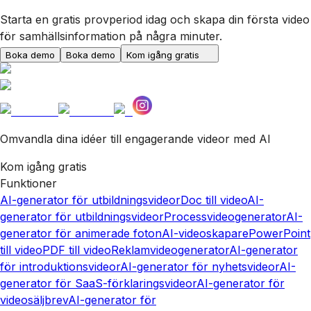
Starta en gratis provperiod idag och skapa din första video
för samhällsinformation på några minuter.
Boka demo
Boka demo
Kom igång gratis
Omvandla dina idéer till engagerande videor med AI
Kom igång gratis
Funktioner
AI-generator för utbildningsvideor
Doc till video
AI-
generator för utbildningsvideor
Processvideogenerator
AI-
generator för animerade foton
AI-videoskapare
PowerPoint
till video
PDF till video
Reklamvideogenerator
AI-generator
för introduktionsvideor
AI-generator för nyhetsvideor
AI-
generator för SaaS-förklaringsvideor
AI-generator för
videosäljbrev
AI-generator för