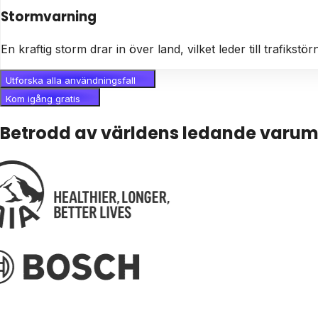
Stormvarning
En kraftig storm drar in över land, vilket leder till trafik
Utforska alla användningsfall
Kom igång gratis
Betrodd av världens ledande varu