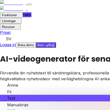
New
Funktioner
Lösningar
Resurser
Priser
SV
Logga in
Kom igång
Boka demo
AI-videogenerator för sen
Förvandla din nyhetstext till sändningsklara, professionell
högkvalitativa nyhetsvideor med verklighetstrogna AI-ankare
Ämne
Fil
Text
Manuskript