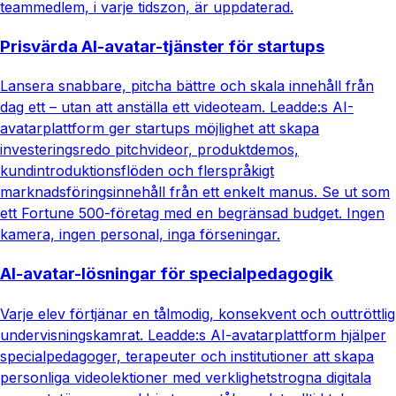
teammedlem, i varje tidszon, är uppdaterad.
Prisvärda AI-avatar-tjänster för startups
Lansera snabbare, pitcha bättre och skala innehåll från
dag ett – utan att anställa ett videoteam. Leadde:s AI-
avatarplattform ger startups möjlighet att skapa
investeringsredo pitchvideor, produktdemos,
kundintroduktionsflöden och flerspråkigt
marknadsföringsinnehåll från ett enkelt manus. Se ut som
ett Fortune 500-företag med en begränsad budget. Ingen
kamera, ingen personal, inga förseningar.
AI-avatar-lösningar för specialpedagogik
Varje elev förtjänar en tålmodig, konsekvent och outtröttlig
undervisningskamrat. Leadde:s AI-avatarplattform hjälper
specialpedagoger, terapeuter och institutioner att skapa
personliga videolektioner med verklighetstrogna digitala