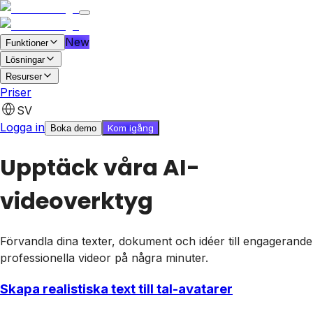
New
Funktioner
Lösningar
Resurser
Priser
Kom igång gratis
Boka demo
SV
Logga in
Kom igång
Boka demo
Upptäck våra AI-
videoverktyg
Förvandla dina texter, dokument och idéer till engagerande
professionella videor på några minuter.
Skapa realistiska text till tal-avatarer