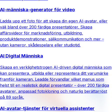
AI-människa-generator för video
Ladda upp ett foto för att skapa din egen AI-avatar, eller
välj bland över 200 färdiga presentatörer. Skapa
affärsvideor för marknadsföring, utbildning,
produktdemonstrationer, säljkommunikation och mer –
utan kameror, skådespelare eller studiotid.
AI Digital Människa
Skapa en verklighetstrogen AI-driven digital människa som
kan presentera, utbilda eller representera ditt varumärke
framför kameran. Leadde förvandlar vilket manus som
helst till en realistisk digital presentatör – över 200 färdiga
avatarer, anpassad fotokloning och naturlig berättarröst
på 89 språk.
AI-avatar-tjänster för virtuella assistenter