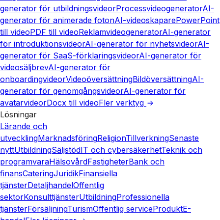
generator för utbildningsvideor
Processvideogenerator
AI-
generator för animerade foton
AI-videoskapare
PowerPoint
till video
PDF till video
Reklamvideogenerator
AI-generator
för introduktionsvideor
AI-generator för nyhetsvideor
AI-
generator för SaaS-förklaringsvideor
AI-generator för
videosäljbrev
AI-generator för
onboardingvideor
Videoöversättning
Bildöversättning
AI-
generator för genomgångsvideor
AI-generator för
avatarvideor
Docx till video
Fler verktyg
Lösningar
Lärande och
utveckling
Marknadsföring
Religion
Tillverkning
Senaste
nytt
Utbildning
Säljstöd
IT och cybersäkerhet
Teknik och
programvara
Hälsovård
Fastigheter
Bank och
finans
Catering
Juridik
Finansiella
tjänster
Detaljhandel
Offentlig
sektor
Konsulttjänster
Utbildning
Professionella
tjänster
Försäljning
Turism
Offentlig service
Produkt
E-