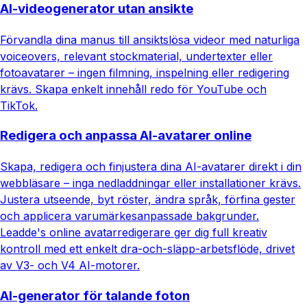
AI-videogenerator utan ansikte
Förvandla dina manus till ansiktslösa videor med naturliga
voiceovers, relevant stockmaterial, undertexter eller
fotoavatarer – ingen filmning, inspelning eller redigering
krävs. Skapa enkelt innehåll redo för YouTube och
TikTok.
Redigera och anpassa AI-avatarer online
Skapa, redigera och finjustera dina AI-avatarer direkt i din
webbläsare – inga nedladdningar eller installationer krävs.
Justera utseende, byt röster, ändra språk, förfina gester
och applicera varumärkesanpassade bakgrunder.
Leadde's online avatarredigerare ger dig full kreativ
kontroll med ett enkelt dra-och-släpp-arbetsflöde, drivet
av V3- och V4 AI-motorer.
AI-generator för talande foton