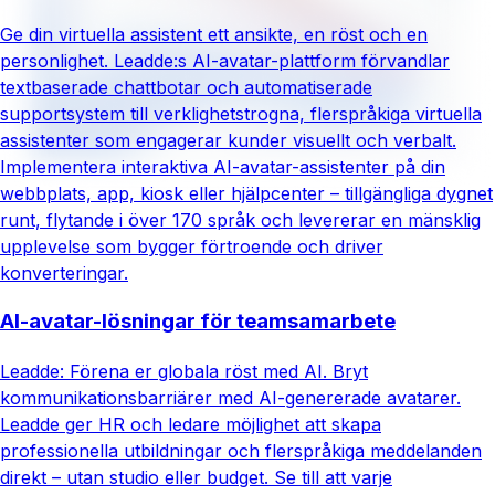
Ge din virtuella assistent ett ansikte, en röst och en
personlighet. Leadde:s AI-avatar-plattform förvandlar
textbaserade chattbotar och automatiserade
supportsystem till verklighetstrogna, flerspråkiga virtuella
assistenter som engagerar kunder visuellt och verbalt.
Implementera interaktiva AI-avatar-assistenter på din
webbplats, app, kiosk eller hjälpcenter – tillgängliga dygnet
runt, flytande i över 170 språk och levererar en mänsklig
upplevelse som bygger förtroende och driver
konverteringar.
AI-avatar-lösningar för teamsamarbete
Leadde: Förena er globala röst med AI. Bryt
kommunikationsbarriärer med AI-genererade avatarer.
Leadde ger HR och ledare möjlighet att skapa
professionella utbildningar och flerspråkiga meddelanden
direkt – utan studio eller budget. Se till att varje