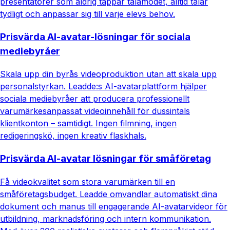
presentatörer som aldrig tappar tålamodet, alltid talar
tydligt och anpassar sig till varje elevs behov.
Prisvärda AI-avatar-lösningar för sociala
mediebyråer
Skala upp din byrås videoproduktion utan att skala upp
personalstyrkan. Leadde:s AI-avatarplattform hjälper
sociala mediebyråer att producera professionellt
varumärkesanpassat videoinnehåll för dussintals
klientkonton – samtidigt. Ingen filmning, ingen
redigeringskö, ingen kreativ flaskhals.
Prisvärda AI-avatar lösningar för småföretag
Få videokvalitet som stora varumärken till en
småföretagsbudget. Leadde omvandlar automatiskt dina
dokument och manus till engagerande AI-avatarvideor för
utbildning, marknadsföring och intern kommunikation.