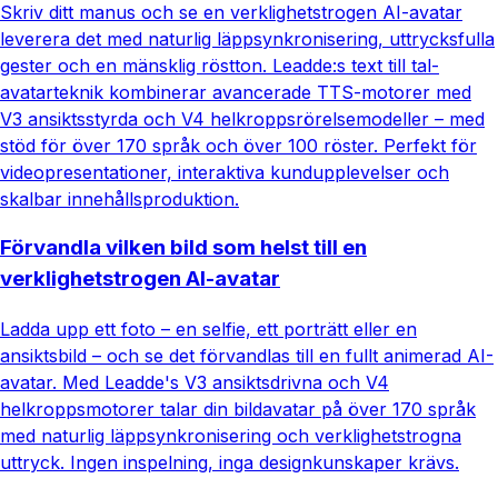
Skriv ditt manus och se en verklighetstrogen AI-avatar
leverera det med naturlig läppsynkronisering, uttrycksfulla
gester och en mänsklig röstton. Leadde:s text till tal-
avatarteknik kombinerar avancerade TTS-motorer med
V3 ansiktsstyrda och V4 helkroppsrörelsemodeller – med
stöd för över 170 språk och över 100 röster. Perfekt för
videopresentationer, interaktiva kundupplevelser och
skalbar innehållsproduktion.
Förvandla vilken bild som helst till en
verklighetstrogen AI-avatar
Ladda upp ett foto – en selfie, ett porträtt eller en
ansiktsbild – och se det förvandlas till en fullt animerad AI-
avatar. Med Leadde's V3 ansiktsdrivna och V4
helkroppsmotorer talar din bildavatar på över 170 språk
med naturlig läppsynkronisering och verklighetstrogna
uttryck. Ingen inspelning, inga designkunskaper krävs.