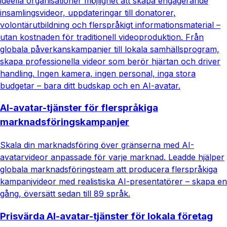
ideella organisationer möjlighet att skapa engagerande
insamlingsvideor, uppdateringar till donatorer,
volontärutbildning och flerspråkigt informationsmaterial –
utan kostnaden för traditionell videoproduktion. Från
globala påverkanskampanjer till lokala samhällsprogram,
skapa professionella videor som berör hjärtan och driver
handling. Ingen kamera, ingen personal, inga stora
budgetar – bara ditt budskap och en AI-avatar.
AI-avatar-tjänster för flerspråkiga
marknadsföringskampanjer
Skala din marknadsföring över gränserna med AI-
avatarvideor anpassade för varje marknad. Leadde hjälper
globala marknadsföringsteam att producera flerspråkiga
kampanjvideor med realistiska AI-presentatörer – skapa en
gång, översätt sedan till 89 språk.
Prisvärda AI-avatar-tjänster för lokala företag