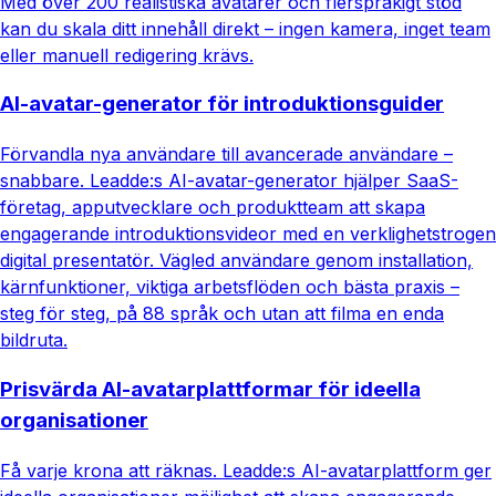
Med över 200 realistiska avatarer och flerspråkigt stöd
kan du skala ditt innehåll direkt – ingen kamera, inget team
eller manuell redigering krävs.
AI-avatar-generator för introduktionsguider
Förvandla nya användare till avancerade användare –
snabbare. Leadde:s AI-avatar-generator hjälper SaaS-
företag, apputvecklare och produktteam att skapa
engagerande introduktionsvideor med en verklighetstrogen
digital presentatör. Vägled användare genom installation,
kärnfunktioner, viktiga arbetsflöden och bästa praxis –
steg för steg, på 88 språk och utan att filma en enda
bildruta.
Prisvärda AI-avatarplattformar för ideella
organisationer
Få varje krona att räknas. Leadde:s AI-avatarplattform ger