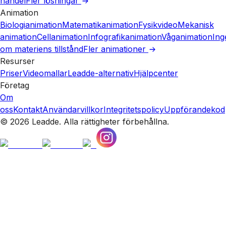
handel
Fler lösningar
Animation
Biologianimation
Matematikanimation
Fysikvideo
Mekanisk
animation
Cellanimation
Infografikanimation
Våganimation
Ing
om materiens tillstånd
Fler animationer
Resurser
Priser
Videomallar
Leadde-alternativ
Hjälpcenter
Företag
Om
oss
Kontakt
Användarvillkor
Integritetspolicy
Uppförandekod
© 2026 Leadde. Alla rättigheter förbehållna.