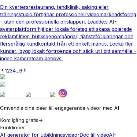
Din kvartersrestaurang, tandklinik, salong eller
träningsstudio förtjänar professionell videomarknadsföring
– utan den professionella prislappen. Leadde:s AI-
avatarplattform hjälper lokala företag att skapa polerade
reklamfilmer, butiksgenomgångar, tjänsteförklaringar och
flerspråkig kundkontakt från ett enkelt manus. Locka fler
kunder, bygg lokalt förtroende och stick ut i ditt samhälle –
ingen kamerateam behövs.
1
2
3
4
...
6
Omvandla dina idéer till engagerande videor med AI
Kom igång gratis
Funktioner
AI-generator för utbildningsvideor
Doc till video
AI-