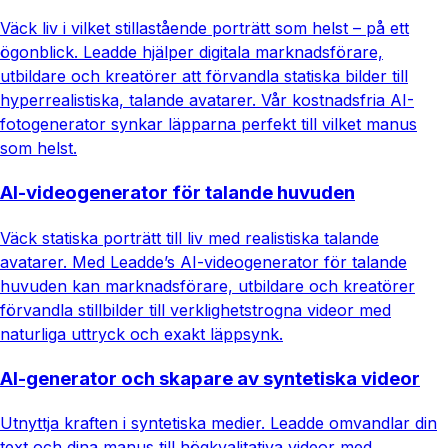
Väck liv i vilket stillastående porträtt som helst – på ett
ögonblick. Leadde hjälper digitala marknadsförare,
utbildare och kreatörer att förvandla statiska bilder till
hyperrealistiska, talande avatarer. Vår kostnadsfria AI-
fotogenerator synkar läpparna perfekt till vilket manus
som helst.
AI-videogenerator för talande huvuden
Väck statiska porträtt till liv med realistiska talande
avatarer. Med Leadde’s AI-videogenerator för talande
huvuden kan marknadsförare, utbildare och kreatörer
förvandla stillbilder till verklighetstrogna videor med
naturliga uttryck och exakt läppsynk.
AI-generator och skapare av syntetiska videor
Utnyttja kraften i syntetiska medier. Leadde omvandlar din
text och dina manus till högkvalitativa videor med