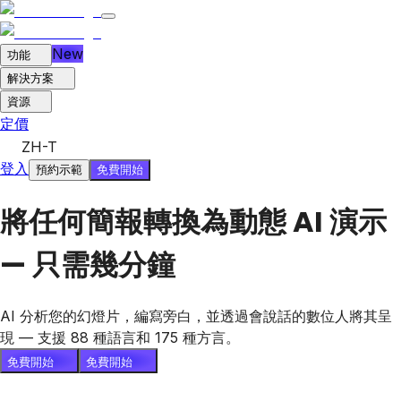
New
功能
解決方案
資源
定價
ZH-T
登入
免費開始
預約示範
將任何簡報轉換為動態 AI 演示
— 只需幾分鐘
AI 分析您的幻燈片，編寫旁白，並透過會說話的數位人將其呈
現 — 支援 88 種語言和 175 種方言。
免費開始
免費開始