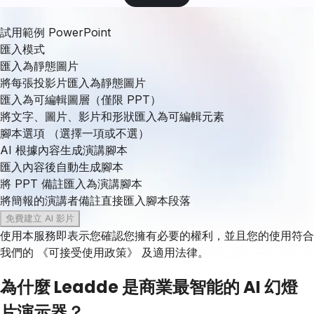
試用範例 PowerPoint
匯入模式
匯入為靜態圖片
將每張投影片匯入為靜態圖片
匯入為可編輯圖層（僅限 PPT）
將文字、圖片、影片和形狀匯入為可編輯元素
腳本選項
（選擇一項或不選）
AI 根據內容生成演講腳本
匯入內容後自動生成腳本
將 PPT 備註匯入為演講腳本
將簡報的演講者備註直接匯入腳本段落
免費建立 AI 影片
使用本服務即表示您確認您擁有必要的權利，並且您的使用符合
我們的
《可接受使用政策》
及適用法律。
為什麼 Leadde 是商業最智能的 AI 幻燈
片演示器？