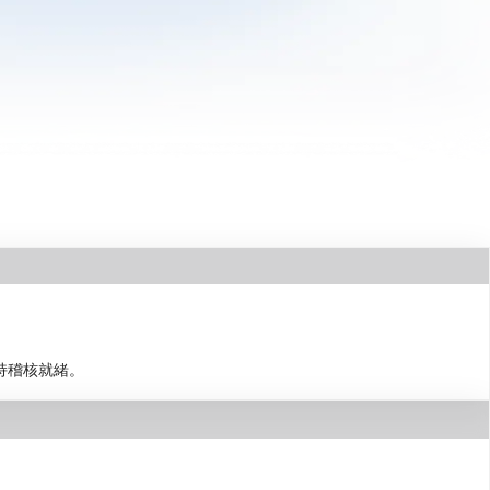
持稽核就緒。