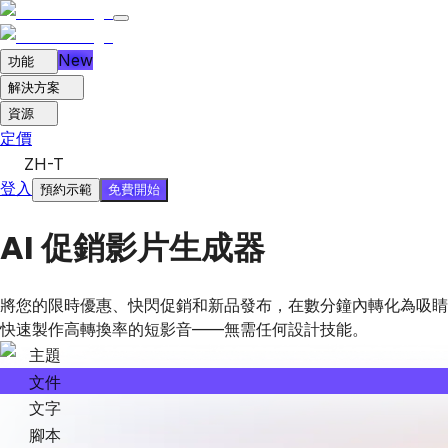
New
功能
解決方案
資源
定價
ZH-T
登入
免費開始
預約示範
AI 促銷影片生成器
將您的限時優惠、快閃促銷和新品發布，在數分鐘內轉化為吸睛的
快速製作高轉換率的短影音——無需任何設計技能。
主題
文件
文字
腳本