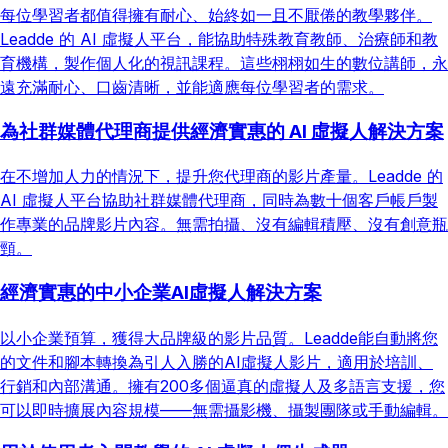
每位學習者都值得擁有耐心、始終如一且不厭倦的教學夥伴。
Leadde 的 AI 虛擬人平台，能協助特殊教育教師、治療師和教
育機構，製作個人化的視訊課程。這些栩栩如生的數位講師，永
遠充滿耐心、口齒清晰，並能適應每位學習者的需求。
為社群媒體代理商提供經濟實惠的 AI 虛擬人解決方案
在不增加人力的情況下，提升您代理商的影片產量。Leadde 的
AI 虛擬人平台協助社群媒體代理商，同時為數十個客戶帳戶製
作專業的品牌影片內容。無需拍攝、沒有編輯積壓、沒有創意瓶
頸。
經濟實惠的中小企業AI虛擬人解決方案
以小企業預算，獲得大品牌級的影片品質。Leadde能自動將您
的文件和腳本轉換為引人入勝的AI虛擬人影片，適用於培訓、
行銷和內部溝通。擁有200多個逼真的虛擬人及多語言支援，您
可以即時擴展內容規模——無需攝影機、攝製團隊或手動編輯。