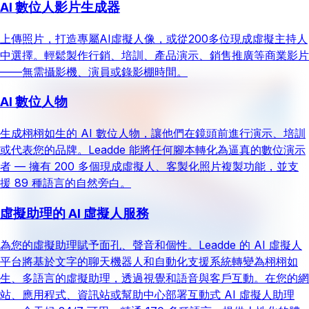
AI 數位人影片生成器
上傳照片，打造專屬AI虛擬人像，或從200多位現成虛擬主持人
中選擇。輕鬆製作行銷、培訓、產品演示、銷售推廣等商業影片
——無需攝影機、演員或錄影棚時間。
AI 數位人物
生成栩栩如生的 AI 數位人物，讓他們在鏡頭前進行演示、培訓
或代表您的品牌。Leadde 能將任何腳本轉化為逼真的數位演示
者 — 擁有 200 多個現成虛擬人、客製化照片複製功能，並支
援 89 種語言的自然旁白。
虛擬助理的 AI 虛擬人服務
為您的虛擬助理賦予面孔、聲音和個性。Leadde 的 AI 虛擬人
平台將基於文字的聊天機器人和自動化支援系統轉變為栩栩如
生、多語言的虛擬助理，透過視覺和語音與客戶互動。在您的網
站、應用程式、資訊站或幫助中心部署互動式 AI 虛擬人助理