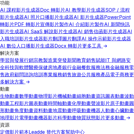
功能
AI 課程影片生成器
Doc 轉影片
AI 教學影片生成器
SOP / 流程
影片生成器
AI 照片口播影片生成器
AI 影片生成器
PowerPoint
轉影片
PDF 轉影片
宣傳影片製作
AI 介紹影片製作
AI 新聞快訊
影片生成器
AI SaaS 解說影片生成器
AI 銷售信函影片生成器
AI
入職培訓影片生成器
影片翻譯
圖片翻譯
AI 操作示範影片生成器
AI 數位人口播影片生成器
Docx 轉影片
更多工具
解決方案
學習與發展
行銷
宗教
製造業
突發新聞
教育
銷售賦能
IT 與網路安
全
科技與軟體
醫療保健
房地產
銀行金融
餐飲服務
法務
金融服務
零
售
政府
顧問諮詢
培訓
專業服務
銷售
旅遊
公共服務
產品
電子商務
更
多解決方案
動畫
生物動畫
數學動畫
物理影片
機械動畫
細胞動畫
資訊圖表動畫
波動
動畫
工程影片
圖表動畫
時間軸動畫
化學動畫
聲波影片
原子動畫
圓
形動畫
角度動畫
資料動畫
地震動畫
呼吸動畫
機器人動畫
心臟動畫
地理影片
電學動畫
機器影片
科學動畫
物質狀態影片
更多動畫
資源
定價
影片範本
Leadde 替代方案
幫助中心