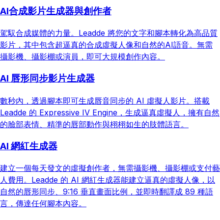
AI合成影片生成器與創作者
駕馭合成媒體的力量。Leadde 將您的文字和腳本轉化為高品質
影片，其中包含超逼真的合成虛擬人像和自然的AI語音。無需
攝影機、攝影棚或演員，即可大規模創作內容。
AI 唇形同步影片生成器
數秒內，透過腳本即可生成唇音同步的 AI 虛擬人影片。搭載
Leadde 的 Expressive IV Engine，生成逼真虛擬人，擁有自然
的臉部表情、精準的唇部動作與栩栩如生的肢體語言。
AI 網紅生成器
建立一個每天發文的虛擬創作者，無需攝影機、攝影棚或支付藝
人費用。Leadde 的 AI 網紅生成器能建立逼真的虛擬人像，以
自然的唇形同步、9:16 垂直畫面比例，並即時翻譯成 89 種語
言，傳達任何腳本內容。