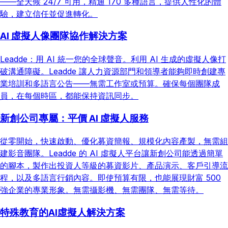
——全天候 24/7 可用，精通 170 多種語言，提供人性化的體
驗，建立信任並促進轉化。
AI 虛擬人像團隊協作解決方案
Leadde：用 AI 統一您的全球聲音。利用 AI 生成的虛擬人像打
破溝通障礙。Leadde 讓人力資源部門和領導者能夠即時創建專
業培訓和多語言公告——無需工作室或預算。確保每個團隊成
員，在每個時區，都能保持資訊同步。
新創公司專屬：平價 AI 虛擬人服務
從零開始，快速啟動、優化募資簡報、規模化內容產製，無需組
建影音團隊。Leadde 的 AI 虛擬人平台讓新創公司能透過簡單
的腳本，製作出投資人等級的募資影片、產品演示、客戶引導流
程，以及多語言行銷內容。即使預算有限，也能展現財富 500
強企業的專業形象。無需攝影機、無需團隊、無需等待。
特殊教育的AI虛擬人解決方案