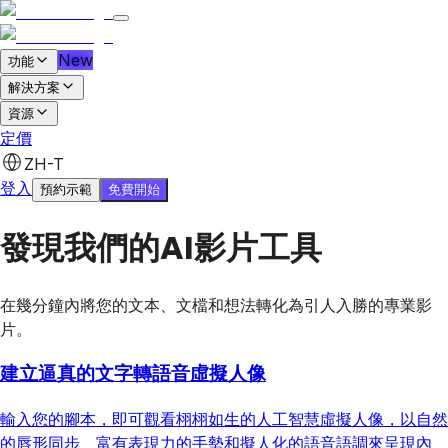
New
功能
解決方案
資源
定價
免費開始
預約示範
ZH-T
登入
免費開始
預約示範
發現我們的AI影片工具
在幾分鐘內將您的文本、文檔和想法轉化為引人入勝的專業影
片。
建立逼真的文字轉語音虛擬人像
輸入您的腳本，即可觀看栩栩如生的人工智慧虛擬人像，以自然
的唇形同步、富有表現力的手勢和擬人化的語音語調來呈現內