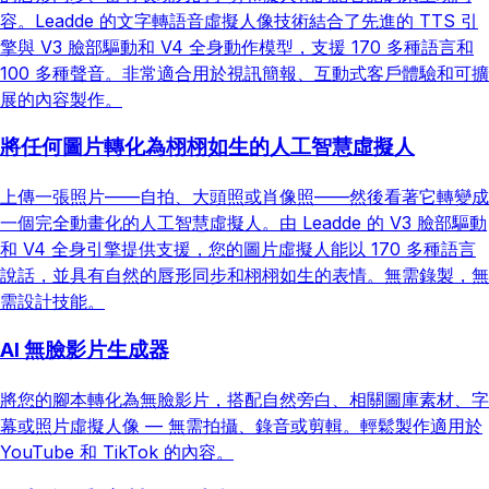
容。Leadde 的文字轉語音虛擬人像技術結合了先進的 TTS 引
擎與 V3 臉部驅動和 V4 全身動作模型，支援 170 多種語言和
100 多種聲音。非常適合用於視訊簡報、互動式客戶體驗和可擴
展的內容製作。
將任何圖片轉化為栩栩如生的人工智慧虛擬人
上傳一張照片——自拍、大頭照或肖像照——然後看著它轉變成
一個完全動畫化的人工智慧虛擬人。由 Leadde 的 V3 臉部驅動
和 V4 全身引擎提供支援，您的圖片虛擬人能以 170 多種語言
說話，並具有自然的唇形同步和栩栩如生的表情。無需錄製，無
需設計技能。
AI 無臉影片生成器
將您的腳本轉化為無臉影片，搭配自然旁白、相關圖庫素材、字
幕或照片虛擬人像 — 無需拍攝、錄音或剪輯。輕鬆製作適用於
YouTube 和 TikTok 的內容。