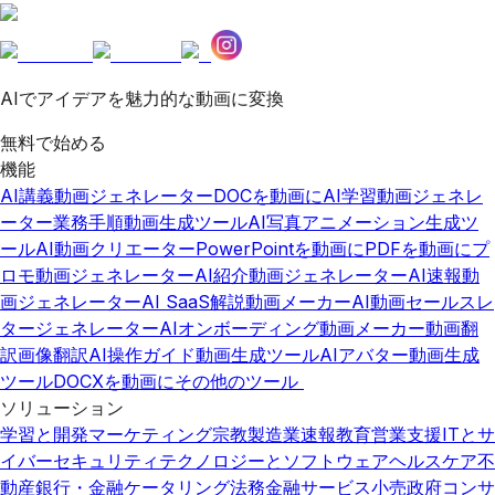
AIでアイデアを魅力的な動画に変換
無料で始める
機能
AI講義動画ジェネレーター
DOCを動画に
AI学習動画ジェネレ
ーター
業務手順動画生成ツール
AI写真アニメーション生成ツ
ール
AI動画クリエーター
PowerPointを動画に
PDFを動画に
プ
ロモ動画ジェネレーター
AI紹介動画ジェネレーター
AI速報動
画ジェネレーター
AI SaaS解説動画メーカー
AI動画セールスレ
タージェネレーター
AIオンボーディング動画メーカー
動画翻
訳
画像翻訳
AI操作ガイド動画生成ツール
AIアバター動画生成
ツール
DOCXを動画に
その他のツール
ソリューション
学習と開発
マーケティング
宗教
製造業
速報
教育
営業支援
ITとサ
イバーセキュリティ
テクノロジーとソフトウェア
ヘルスケア
不
動産
銀行・金融
ケータリング
法務
金融サービス
小売
政府
コンサ