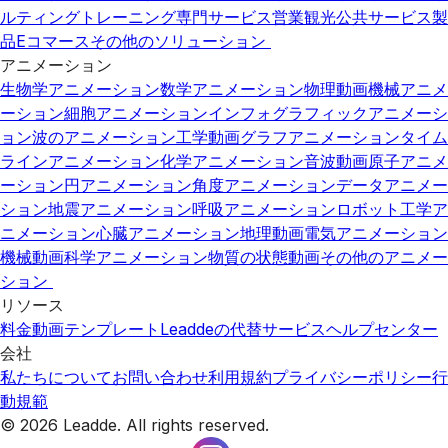
ルティング
トレーニング
専門サービス
営業
観光
公共サービス
製
品
Eコマース
その他のソリューション
アニメーション
生物学アニメーション
数学アニメーション
物理動画
機械アニメ
ーション
細胞アニメーション
インフォグラフィックアニメーシ
ョン
波のアニメーション
工学動画
グラフアニメーション
タイム
ラインアニメーション
化学アニメーション
音波動画
原子アニメ
ーション
円アニメーション
角度アニメーション
データアニメー
ション
地震アニメーション
呼吸アニメーション
ロボット工学ア
ニメーション
心臓アニメーション
地理動画
電気アニメーション
機械動画
科学アニメーション
物質の状態動画
その他のアニメー
ション
リソース
料金
動画テンプレート
Leaddeの代替サービス
ヘルプセンター
会社
私たちについて
お問い合わせ
利用規約
プライバシーポリシー
行
動規範
© 2026 Leadde. All rights reserved.