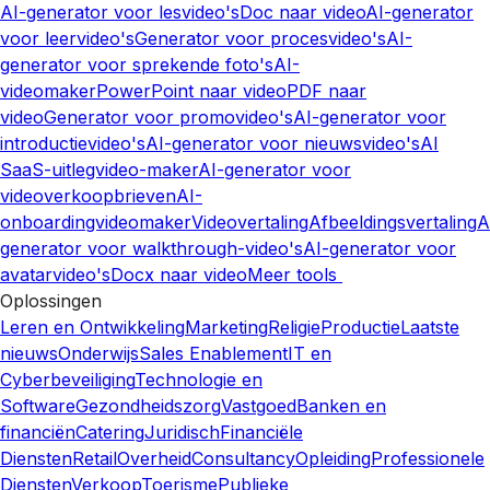
AI-generator voor lesvideo's
Doc naar video
AI-generator
voor leervideo's
Generator voor procesvideo's
AI-
generator voor sprekende foto's
AI-
videomaker
PowerPoint naar video
PDF naar
video
Generator voor promovideo's
AI-generator voor
introductievideo's
AI-generator voor nieuwsvideo's
AI
SaaS-uitlegvideo-maker
AI-generator voor
videoverkoopbrieven
AI-
onboardingvideomaker
Videovertaling
Afbeeldingsvertaling
A
generator voor walkthrough-video's
AI-generator voor
avatarvideo's
Docx naar video
Meer tools
Oplossingen
Leren en Ontwikkeling
Marketing
Religie
Productie
Laatste
nieuws
Onderwijs
Sales Enablement
IT en
Cyberbeveiliging
Technologie en
Software
Gezondheidszorg
Vastgoed
Banken en
financiën
Catering
Juridisch
Financiële
Diensten
Retail
Overheid
Consultancy
Opleiding
Professionele
Diensten
Verkoop
Toerisme
Publieke