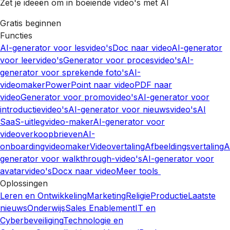
Zet je ideeën om in boeiende video's met AI
Gratis beginnen
Functies
AI-generator voor lesvideo's
Doc naar video
AI-generator
voor leervideo's
Generator voor procesvideo's
AI-
generator voor sprekende foto's
AI-
videomaker
PowerPoint naar video
PDF naar
video
Generator voor promovideo's
AI-generator voor
introductievideo's
AI-generator voor nieuwsvideo's
AI
SaaS-uitlegvideo-maker
AI-generator voor
videoverkoopbrieven
AI-
onboardingvideomaker
Videovertaling
Afbeeldingsvertaling
A
generator voor walkthrough-video's
AI-generator voor
avatarvideo's
Docx naar video
Meer tools
Oplossingen
Leren en Ontwikkeling
Marketing
Religie
Productie
Laatste
nieuws
Onderwijs
Sales Enablement
IT en
Cyberbeveiliging
Technologie en