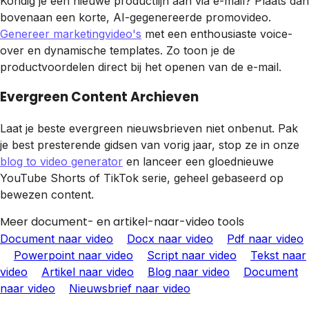
Kondig je een nieuwe productlijn aan via e-mail? Plaats dan
bovenaan een korte, AI-gegenereerde promovideo.
Genereer marketingvideo's
met een enthousiaste voice-
over en dynamische templates. Zo toon je de
productvoordelen direct bij het openen van de e-mail.
Evergreen Content Archieven
Laat je beste evergreen nieuwsbrieven niet onbenut. Pak
je best presterende gidsen van vorig jaar, stop ze in onze
blog to video generator
en lanceer een gloednieuwe
YouTube Shorts of TikTok serie, geheel gebaseerd op
bewezen content.
Meer document- en artikel-naar-video tools
Document naar video
Docx naar video
Pdf naar video
Powerpoint naar video
Script naar video
Tekst naar
video
Artikel naar video
Blog naar video
Document
naar video
Nieuwsbrief naar video