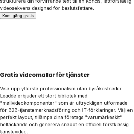
strukturera din förvirrande text till en koncis, lättförståelig
videosekvens designad för beslutsfattare.
Kom igång gratis
Gratis videomallar för tjänster
Visa upp yttersta professionalism utan byråkostnader.
Leadde erbjuder ett stort bibliotek med
"mallvideokomponenter" som är uttryckligen utformade
för B2B-tjänstemarknadsföring och IT-förklaringar. Välj en
perfekt layout, tillämpa dina företags "varumärkeskit"
heltäckande och generera snabbt en officiell förstklassig
tjänstevideo.