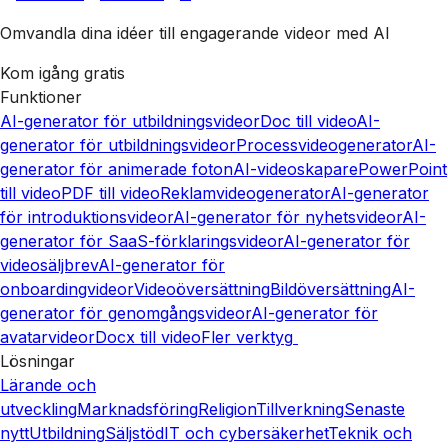
Omvandla dina idéer till engagerande videor med AI
Kom igång gratis
Funktioner
AI-generator för utbildningsvideor
Doc till video
AI-
generator för utbildningsvideor
Processvideogenerator
AI-
generator för animerade foton
AI-videoskapare
PowerPoint
till video
PDF till video
Reklamvideogenerator
AI-generator
för introduktionsvideor
AI-generator för nyhetsvideor
AI-
generator för SaaS-förklaringsvideor
AI-generator för
videosäljbrev
AI-generator för
onboardingvideor
Videoöversättning
Bildöversättning
AI-
generator för genomgångsvideor
AI-generator för
avatarvideor
Docx till video
Fler verktyg
Lösningar
Lärande och
utveckling
Marknadsföring
Religion
Tillverkning
Senaste
nytt
Utbildning
Säljstöd
IT och cybersäkerhet
Teknik och