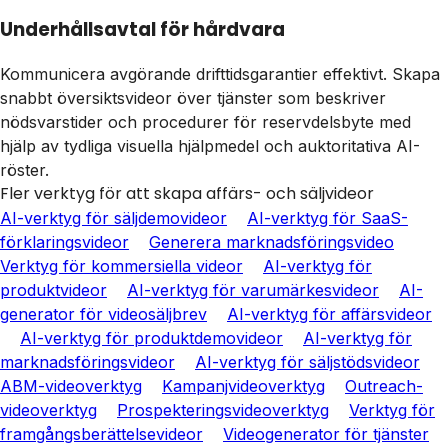
Underhållsavtal för hårdvara
Kommunicera avgörande drifttidsgarantier effektivt. Skapa
snabbt översiktsvideor över tjänster som beskriver
nödsvarstider och procedurer för reservdelsbyte med
hjälp av tydliga visuella hjälpmedel och auktoritativa AI-
röster.
Fler verktyg för att skapa affärs- och säljvideor
AI-verktyg för säljdemovideor
AI-verktyg för SaaS-
förklaringsvideor
Generera marknadsföringsvideo
Verktyg för kommersiella videor
AI-verktyg för
produktvideor
AI-verktyg för varumärkesvideor
AI-
generator för videosäljbrev
AI-verktyg för affärsvideor
AI-verktyg för produktdemovideor
AI-verktyg för
marknadsföringsvideor
AI-verktyg för säljstödsvideor
ABM-videoverktyg
Kampanjvideoverktyg
Outreach-
videoverktyg
Prospekteringsvideoverktyg
Verktyg för
framgångsberättelsevideor
Videogenerator för tjänster