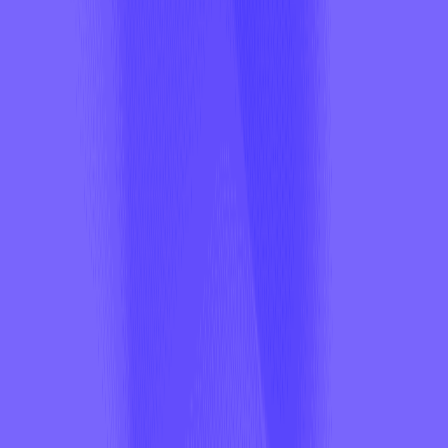
建立信任
更多商業影片生成解決方案
金融服務
金融
行銷
銷售賦能
銷售
產品
電子商務
顧問
專業服務
零售
法律
房地產
常見問題
幫助中心
免費開始
什麼是利用 AI 製作金融影片？
它對客戶溝通安全嗎？
我需要影片剪輯經驗嗎？