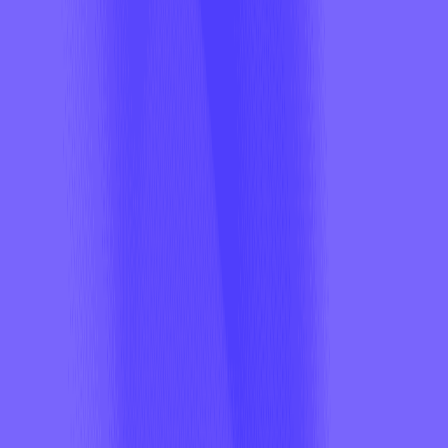
清晰洞察
安全溝通
快速擴展