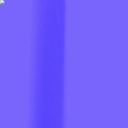
New
功能
解決方案
資源
定價
ZH-T
登入
免費開始
預約示範
AI 輔助的金融影片製作
將報告、分析和客戶更新在數分鐘內轉化為專業金融影片。無需
拍攝，無需剪輯技能，並支援多種語言。
免費開始
免費開始