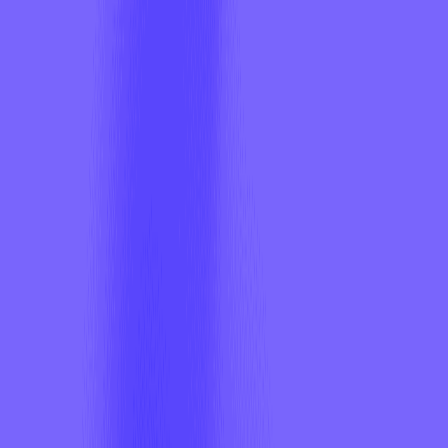
從金融數據到專業金融影片
四個簡單步驟，簡化金融報告流程
上傳報告或文章
講道大綱、每日靈修或電子報 — 支援 Word、PDF 或純文字格
式。
生成金融影片腳本
AI 將複雜的金融數據整合為清晰的金融影片腳本。
選擇金融影片範本