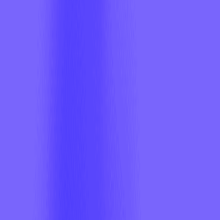
選擇專業、企業風格的 AI 虛擬人像，傳達信任與權威感。
即時製作金融影片
生成精緻的金融影片，配備精準的旁白和視覺效果。無需拍攝或
剪輯。
金融影片製作的主要應用場景
用於市場更新的金融影片
利用金融影片即時發布市場更新，提升客戶參與度。
金融服務影片製作
利用金融服務影片製作，清晰解釋入職、合規和投資流程。
用於市場更新的金融影片