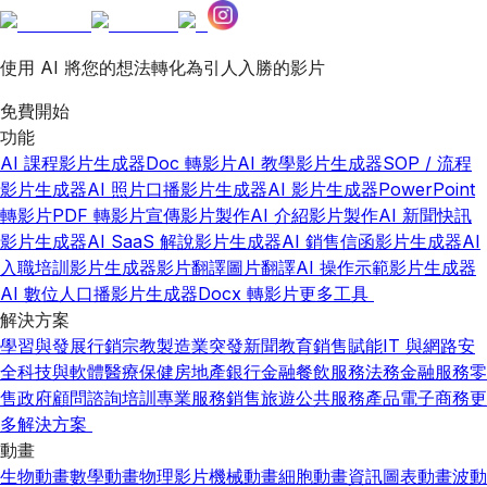
使用 AI 將您的想法轉化為引人入勝的影片
免費開始
功能
AI 課程影片生成器
Doc 轉影片
AI 教學影片生成器
SOP / 流程
影片生成器
AI 照片口播影片生成器
AI 影片生成器
PowerPoint
轉影片
PDF 轉影片
宣傳影片製作
AI 介紹影片製作
AI 新聞快訊
影片生成器
AI SaaS 解說影片生成器
AI 銷售信函影片生成器
AI
入職培訓影片生成器
影片翻譯
圖片翻譯
AI 操作示範影片生成器
AI 數位人口播影片生成器
Docx 轉影片
更多工具
解決方案
學習與發展
行銷
宗教
製造業
突發新聞
教育
銷售賦能
IT 與網路安
全
科技與軟體
醫療保健
房地產
銀行金融
餐飲服務
法務
金融服務
零
售
政府
顧問諮詢
培訓
專業服務
銷售
旅遊
公共服務
產品
電子商務
更
多解決方案
動畫
生物動畫
數學動畫
物理影片
機械動畫
細胞動畫
資訊圖表動畫
波動