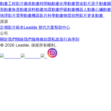
動畫
工程影片
圖表動畫
時間軸動畫
化學動畫
聲波影片
原子動畫
圓
形動畫
角度動畫
資料動畫
地震動畫
呼吸動畫
機器人動畫
心臟動畫
地理影片
電學動畫
機器影片
科學動畫
物質狀態影片
更多動畫
資源
定價
影片範本
Leadde 替代方案
幫助中心
公司
關於我們
聯絡我們
服務條款
隱私政策
行為準則
© 2026 Leadde. 保留所有權利。