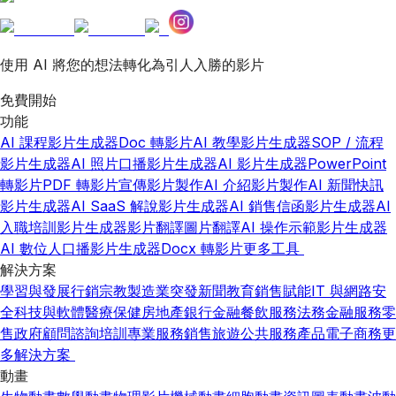
使用 AI 將您的想法轉化為引人入勝的影片
免費開始
功能
AI 課程影片生成器
Doc 轉影片
AI 教學影片生成器
SOP / 流程
影片生成器
AI 照片口播影片生成器
AI 影片生成器
PowerPoint
轉影片
PDF 轉影片
宣傳影片製作
AI 介紹影片製作
AI 新聞快訊
影片生成器
AI SaaS 解說影片生成器
AI 銷售信函影片生成器
AI
入職培訓影片生成器
影片翻譯
圖片翻譯
AI 操作示範影片生成器
AI 數位人口播影片生成器
Docx 轉影片
更多工具
解決方案
學習與發展
行銷
宗教
製造業
突發新聞
教育
銷售賦能
IT 與網路安
全
科技與軟體
醫療保健
房地產
銀行金融
餐飲服務
法務
金融服務
零
售
政府
顧問諮詢
培訓
專業服務
銷售
旅遊
公共服務
產品
電子商務
更
多解決方案
動畫