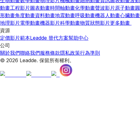
生物動畫
數學動畫
物理影片
機械動畫
細胞動畫
資訊圖表動畫
波動
動畫
工程影片
圖表動畫
時間軸動畫
化學動畫
聲波影片
原子動畫
圓
形動畫
角度動畫
資料動畫
地震動畫
呼吸動畫
機器人動畫
心臟動畫
地理影片
電學動畫
機器影片
科學動畫
物質狀態影片
更多動畫
資源
定價
影片範本
Leadde 替代方案
幫助中心
公司
關於我們
聯絡我們
服務條款
隱私政策
行為準則
© 2026 Leadde. 保留所有權利。